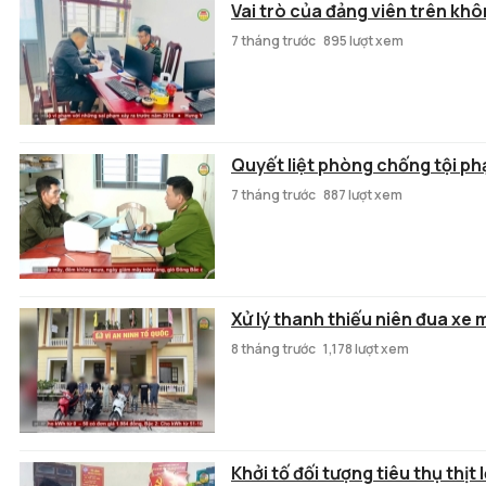
Vai trò của đảng viên trên kh
7 tháng trước
895 lượt xem
Quyết liệt phòng chống tội p
7 tháng trước
887 lượt xem
Xử lý thanh thiếu niên đua xe
8 tháng trước
1,178 lượt xem
Khởi tố đối tượng tiêu thụ thịt