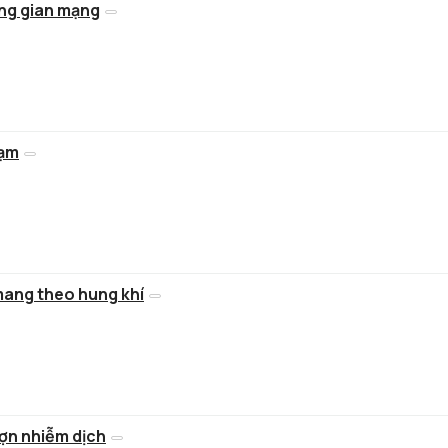
ông gian mạng
hạm
 mang theo hung khí
 lợn nhiễm dịch