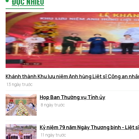
ĐỌC NHIỀU
Khánh thành Khu lưu niệm Anh hùng Liệt sĩ Công an nhâ
13 ngày trước
Họp Ban Thường vụ Tỉnh ủy
8 ngày trước
Kỷ niệm 79 năm Ngày Thương binh - Liệt s
11 ngày trước