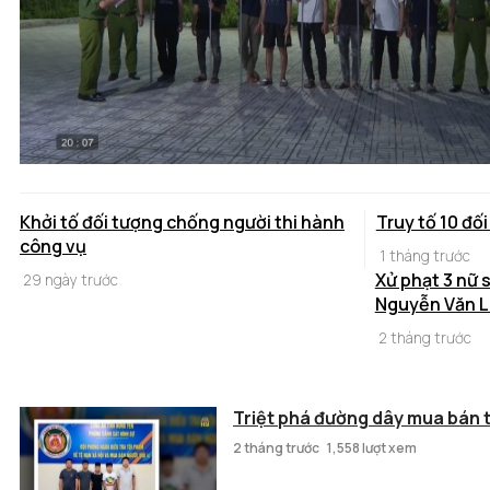
Khởi tố đối tượng chống người thi hành
Truy tố 10 đố
công vụ
1 tháng trước
Xử phạt 3 nữ 
29 ngày trước
Nguyễn Văn L
2 tháng trước
Triệt phá đường dây mua bán t
2 tháng trước
1,558 lượt xem