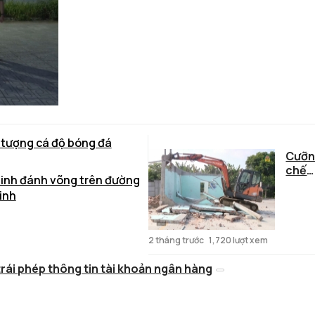
i tượng cá độ bóng đá
Cưỡ
chế
sinh đánh võng trên đường
công
inh
trình 
phạ
trên
đất
2 tháng trước
1,720 lượt xem
nông
rái phép thông tin tài khoản ngân hàng
nghi