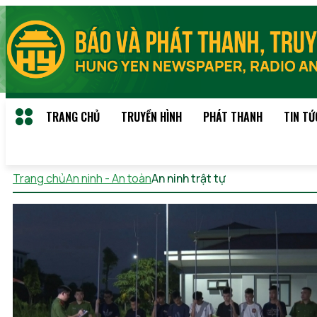
TRANG CHỦ
TRUYỀN HÌNH
PHÁT THANH
TIN TỨ
Trang chủ
An ninh - An toàn
An ninh trật tự
Thứ 6, 07/08/20