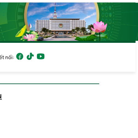
ết nối:
u