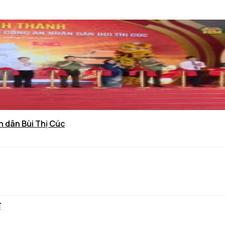
n dân Bùi Thị Cúc
ĩ