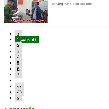
9 tháng trước
1,191 lượt xem
«
1
(current)
2
3
4
5
6
7
...
47
48
»