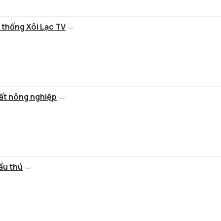
 thống Xôi Lạc TV
đất nông nghiệp
đầu thú