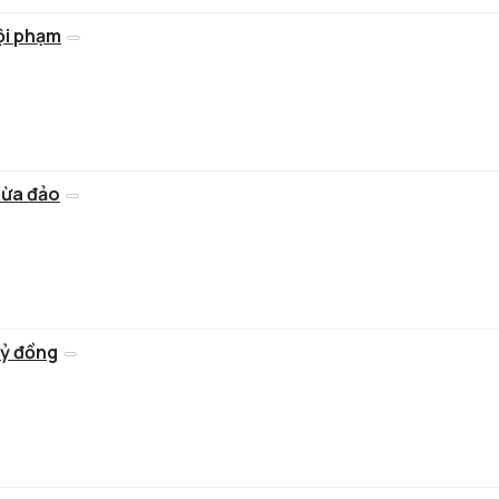
tội phạm
lừa đảo
tỷ đồng