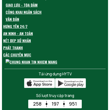
GIAO LƯU - TỌA ĐÀM
CÔNG KHAI NGÂN SÁCH
VĂN BẢN
HƯNG YÊN 24/7
AN NINH - AN TOÀN
NÉT ĐẸP XỨ NHÃN
PHÁT THANH
CÁC CHUYÊN MỤC
Tải ứng dụng HYTV
Số lượt truy cập trang
258
197
951