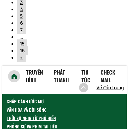
3
4
5
6
7
...
15
16
»
TRUYỀN
PHÁT
TIN
CHECK
HÌNH
THANH
TỨC
MAIL
Về đầu trang
CHẮP CÁNH ƯỚC MƠ
VĂN HÓA VÀ ĐỜI SỐNG
THỜI SỰ NHÌN TỪ PHỐ HIẾN
PHÓNG SỰ VÀ PHIM TÀI LIỆU