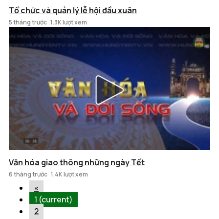
Tổ chức và quản lý lễ hội đầu xuân
5 tháng trước
1.3K lượt xem
Văn hóa giao thông những ngày Tết
6 tháng trước
1.4K lượt xem
«
1
(current)
2