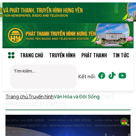
TRANG CHỦ
TRUYỀN HÌNH
PHÁT THANH
TIN TỨC
Kết nối:
Trang chủ
Truyền hình
Văn Hóa và Đời Sống
Thứ 7,
08/08/2026 20:37 (GMT+7)