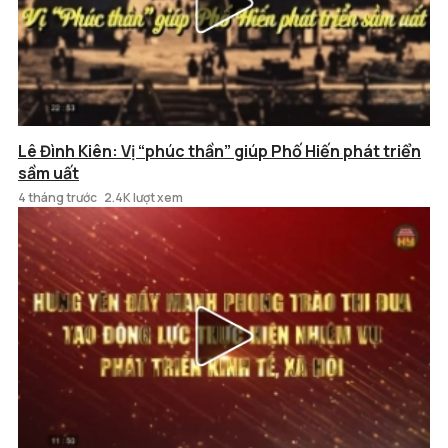
Lê Đình Kiên: Vị “phúc thần” giúp Phố Hiến phát triển
sầm uất
4 tháng trước
2.4K lượt xem