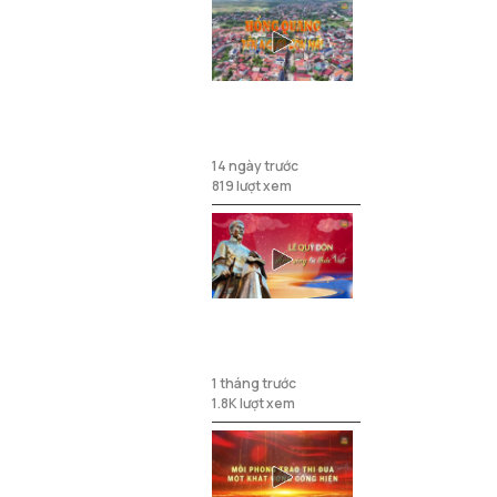
Hồng Quang -
Tên Người còn
mãi
14 ngày trước
819 lượt xem
Lê Quý Đôn Ánh
sáng tri thức
Việt
1 tháng trước
1.8K lượt xem