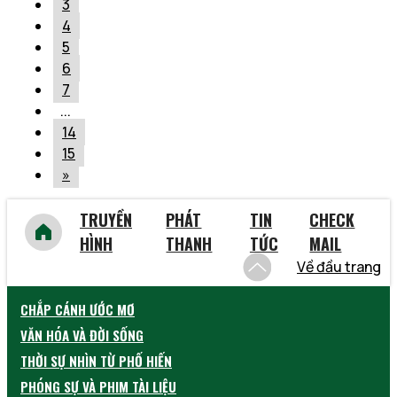
3
4
5
6
7
...
14
15
»
TRUYỀN
PHÁT
TIN
CHECK
HÌNH
THANH
TỨC
MAIL
Về đầu trang
CHẮP CÁNH ƯỚC MƠ
VĂN HÓA VÀ ĐỜI SỐNG
THỜI SỰ NHÌN TỪ PHỐ HIẾN
PHÓNG SỰ VÀ PHIM TÀI LIỆU