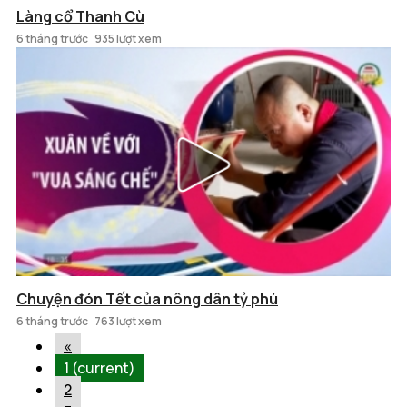
Làng cổ Thanh Cù
6 tháng trước
935 lượt xem
Chuyện đón Tết của nông dân tỷ phú
6 tháng trước
763 lượt xem
«
1
(current)
2