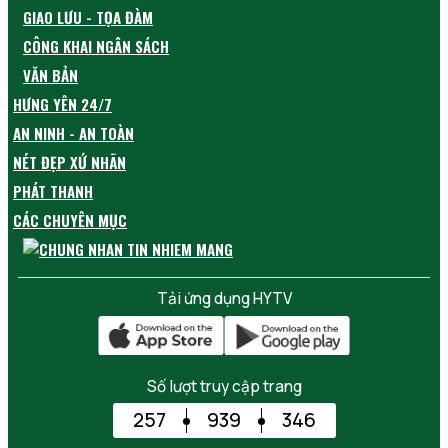
GIAO LƯU - TỌA ĐÀM
CÔNG KHAI NGÂN SÁCH
VĂN BẢN
HƯNG YÊN 24/7
AN NINH - AN TOÀN
NÉT ĐẸP XỨ NHÃN
PHÁT THANH
CÁC CHUYÊN MỤC
Tải ứng dụng HYTV
Số lượt truy cập trang
257
939
346