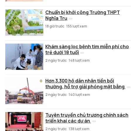
Chuẩn bị khởi công Trường THPT
Nghĩa Trụ
18 giờ trước
155 lượt xem
Khám sàng lọc bệnh tim miễn phí cho
trẻ dưới 18 tuổi
2 ngày trước
148 lượt xem
Hơn 3.300 hộ dân nhận tiền bồi
thường, hỗ trợ giải phóng mặt bằng
2 ngày trước
140 lượt xem
Tuyên truyền chủ trương chính sách
triển khai các dự án
2 ngày trước
138 lượt xem