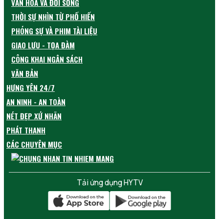
VĂN HÓA VÀ ĐỜI SỐNG
THỜI SỰ NHÌN TỪ PHỐ HIẾN
PHÓNG SỰ VÀ PHIM TÀI LIỆU
GIAO LƯU - TỌA ĐÀM
CÔNG KHAI NGÂN SÁCH
VĂN BẢN
HƯNG YÊN 24/7
AN NINH - AN TOÀN
NÉT ĐẸP XỨ NHÃN
PHÁT THANH
CÁC CHUYÊN MỤC
Tải ứng dụng HYTV