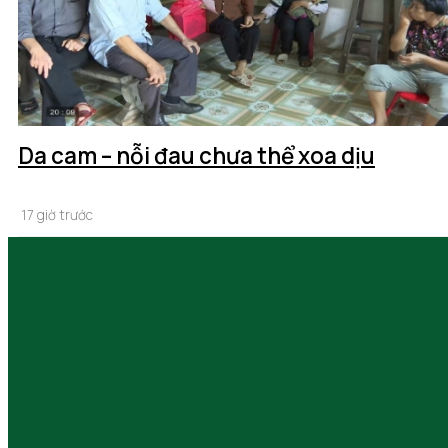
Da cam – nỗi đau chưa thể xoa dịu
17 giờ trước
Dư âm một mùa quả ngọt
17 giờ trước
Hành trình quảng bá, lan tỏa thương hiệu nhãn
17 giờ trước
Động lực phát triển từ hạ tầng giao thông
18 giờ trước