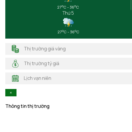
Đắk Nông
o
o
27
C - 36
C
Điện Biên
Thứ 5
Đồng Nai
Đồng Tháp
Gia Lai
o
o
27
C - 36
C
Hà Giang
Hải Dương
Thị trường giá vàng
Hải Phòng
Hà Nam
Thị trường tỷ giá
Hà Tĩnh
Hậu Giang
Lịch vạn niên
Hòa Bình
Khánh Hòa
×
Kiên Giang
Kon Tum
Thông tin thị trường
Lai Châu
Lâm Đồng
Lạng Sơn
Lào Cai