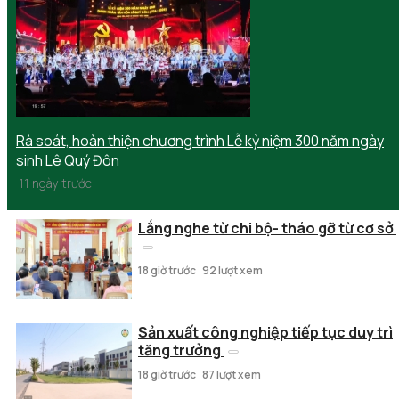
Rà soát, hoàn thiện chương trình Lễ kỷ niệm 300 năm ngày
sinh Lê Quý Đôn
11 ngày trước
Lắng nghe từ chi bộ- tháo gỡ từ cơ sở
18 giờ trước
92 lượt xem
Sản xuất công nghiệp tiếp tục duy trì
tăng trưởng
18 giờ trước
87 lượt xem