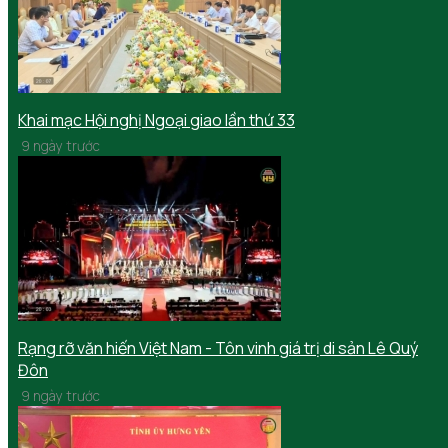
Khai mạc Hội nghị Ngoại giao lần thứ 33
9 ngày trước
Rạng rỡ văn hiến Việt Nam - Tôn vinh giá trị di sản Lê Quý
Đôn
9 ngày trước