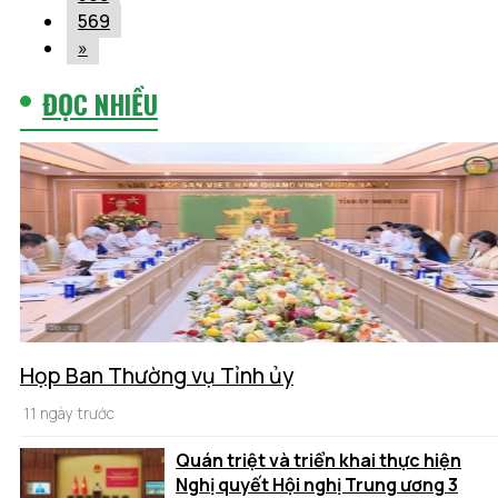
569
»
ĐỌC NHIỀU
Họp Ban Thường vụ Tỉnh ủy
11 ngày trước
Quán triệt và triển khai thực hiện
Nghị quyết Hội nghị Trung ương 3