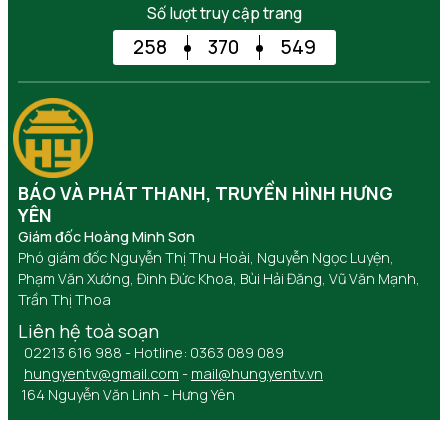
Số lượt truy cập trang
258
370
549
BÁO VÀ PHÁT THANH, TRUYỀN HÌNH HƯNG
YÊN
Giám đốc Hoàng Minh Sơn
Phó giám đốc Nguyễn Thị Thu Hoài, Nguyễn Ngọc Luyện,
Phạm Văn Xướng, Đinh Đức Khoa, Bùi Hải Đăng, Vũ Văn Mạnh,
Trần Thị Thoa
Liên hệ toà soạn
02213 616 988 - Hotline: 0363 089 089
hungyentv@gmail.com
-
mail@hungyentv.vn
164 Nguyễn Văn Linh - Hưng Yên