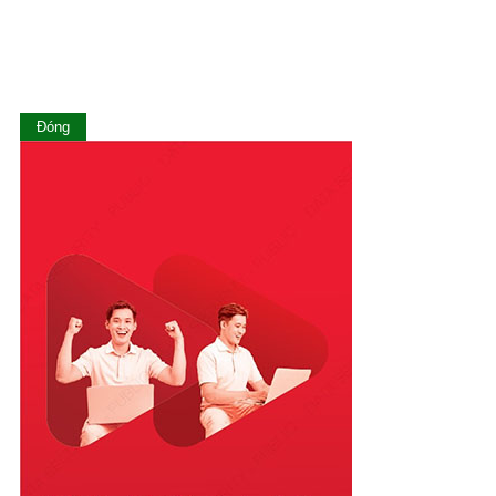
Long An
Nam Định
Nghệ An
Ninh Bình
Ninh Thuận
Đóng
Phú Thọ
Phú Yên
Quảng Bình
Quảng Nam
Quảng Ngãi
Quảng Ninh
Quảng Trị
Sóc Trăng
Sơn La
Tây Ninh
Thái Bình
Thái Nguyên
Thanh Hóa