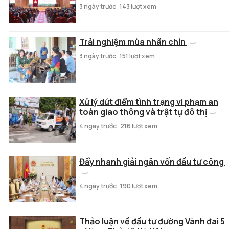
3 ngày trước
143 lượt xem
Trải nghiệm mùa nhãn chín
3 ngày trước
151 lượt xem
Xử lý dứt điểm tình trạng vi phạm an
toàn giao thông và trật tự đô thị
4 ngày trước
216 lượt xem
Đẩy nhanh giải ngân vốn đầu tư công
4 ngày trước
190 lượt xem
Thảo luận về đầu tư đường Vành đai 5