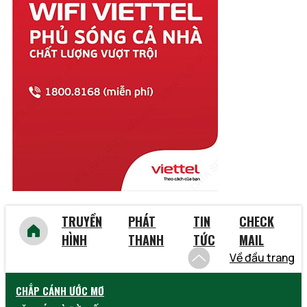
Thừa Thiên Huế
Tiền Giang
Trà Vinh
Tuyên Quang
Vĩnh Long
Vĩnh Phúc
Vũng Tàu
Yên Bái
TRUYỀN
PHÁT
TIN
CHECK
HÌNH
THANH
TỨC
MAIL
Về đầu trang
CHẮP CÁNH ƯỚC MƠ