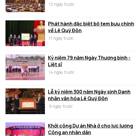
12 ngày trước
Phát hành đặc biệt bộ tem bưu chính
về Lê Quý Đôn
11 ngày trước
Kỷ niệm 79 năm Ngày Thương binh -
Liệt sĩ
14 ngày trước
Lễ kỷ niệm 300 năm Ngày sinh Danh
nhân văn hóa Lê Quý Đôn
9 ngày trước
Khởi công Dự án Nhà ở cho lực lượng
Công an nhân dân