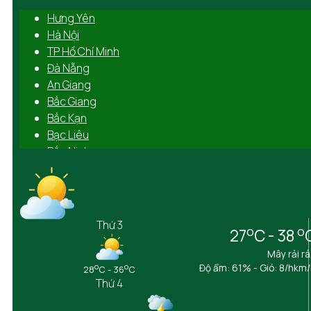
Hưng Yên
Hà Nội
TP Hồ Chí Minh
Đà Nẵng
An Giang
Bắc Giang
Bắc Kạn
Bạc Liêu
Bắc Ninh
Bến Tre
Bình Định
Bình Dương
Bình Phước
Thứ 3
o
o
27
C - 38
Bình Thuận
Cà Mau
Mây rải r
Cần Thơ
o
o
Độ ẩm: 61% - Gió: 8/hkm
28
C - 36
C
Thứ 4
Cao Bằng
Đắk Lắk