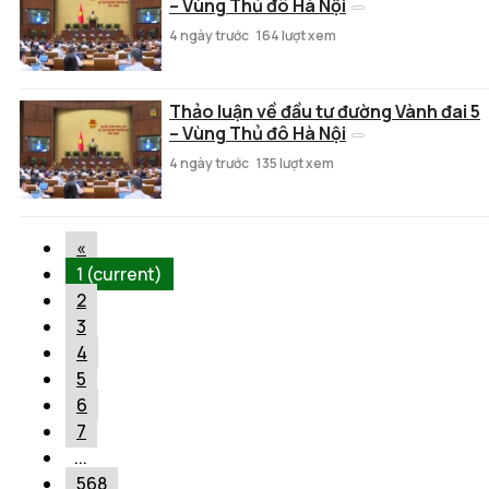
– Vùng Thủ đô Hà Nội
4 ngày trước
164 lượt xem
Thảo luận về đầu tư đường Vành đai 5
– Vùng Thủ đô Hà Nội
4 ngày trước
135 lượt xem
«
1
(current)
2
3
4
5
6
7
...
568