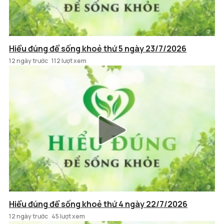
Hiểu đúng để sống khoẻ thứ 5 ngày 23/7/2026
12 ngày trước
112 lượt xem
Hiểu đúng để sống khoẻ thứ 4 ngày 22/7/2026
12 ngày trước
45 lượt xem