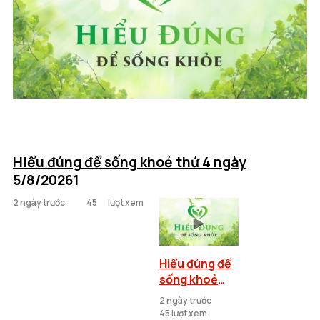
Hiểu đúng để sống khoẻ thứ 4 ngày
5/8/20261
2 ngày trước
45
lượt xem
Hiểu đúng để
sống khoẻ
thứ 4 ngày
2 ngày trước
5/8/2026
45 lượt xem