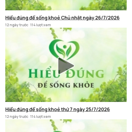
Hiểu đúng để sống khoẻ Chủ nhật ngày 26/7/2026
12 ngày trước
114 lượt xem
Hiểu đúng để sống khoẻ thứ 7 ngày 25/7/2026
12 ngày trước
114 lượt xem