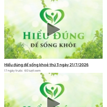
Hiểu đúng để sống khoẻ thứ 3 ngày 21/7/2026
17 ngày trước
60 lượt xem