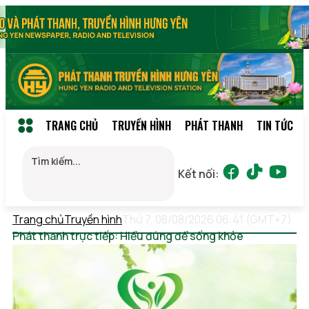
TRANG CHỦ
TRUYỀN HÌNH
PHÁT THANH
TIN TỨC
Kết nối:
Trang chủ
Truyền hình
Thứ 7, 08/08/2026 06:41 (GMT+7)
Phát thanh trực tiếp: Hiểu đúng để sống khỏe