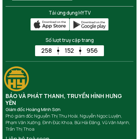
Tải ứng dụng HYTV
Số lượt truy cập trang
258
152
956
BÁO VÀ PHÁT THANH, TRUYỀN HÌNH HƯNG
YÊN
Giám đốc Hoàng Minh Sơn
Phó giám đốc Nguyễn Thị Thu Hoài, Nguyễn Ngọc Luyện,
Phạm Văn Xướng, Đinh Đức Khoa, Bùi Hải Đăng, Vũ Văn Mạnh,
Trần Thị Thoa
Liên hệ toà soạn