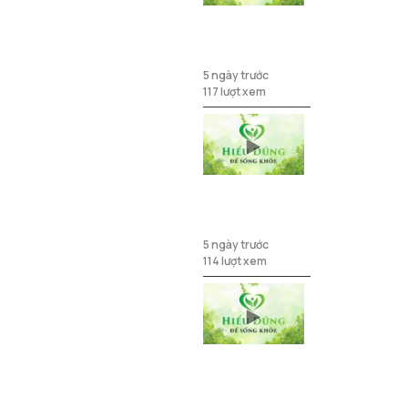
Hiểu đúng để
sống khoẻ
Chủ nhật
5 ngày trước
ngày
117 lượt xem
2/8/2026
Hiểu đúng để
sống khoẻ
thứ 7 ngày
5 ngày trước
1/8/2026
114 lượt xem
Hiểu đúng để
sống khoẻ
thứ 6 ngày