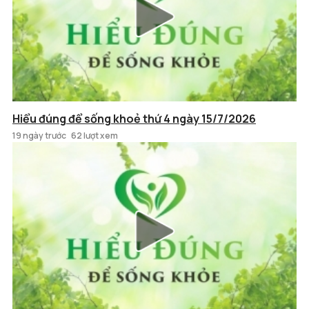
Hiểu đúng để sống khoẻ thứ 4 ngày 15/7/2026
19 ngày trước
62 lượt xem