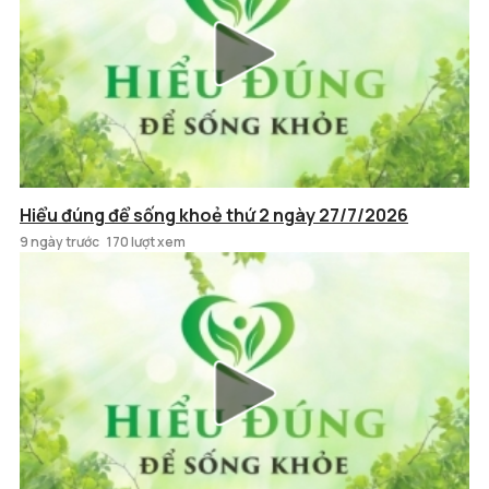
Hiểu đúng để sống khoẻ thứ 2 ngày 27/7/2026
9 ngày trước
170 lượt xem