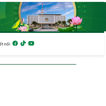
ết nối: