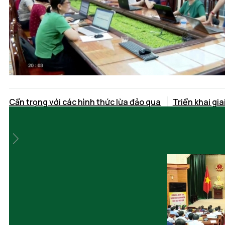
Cẩn trọng với các hình thức lừa đảo qua
Triển khai gi
mạng
Liên Hà Thái
8 giờ trước
8 giờ trước
Tổ chức lại Ban Chỉ huy Phòng thủ khu
vực
8 giờ trước