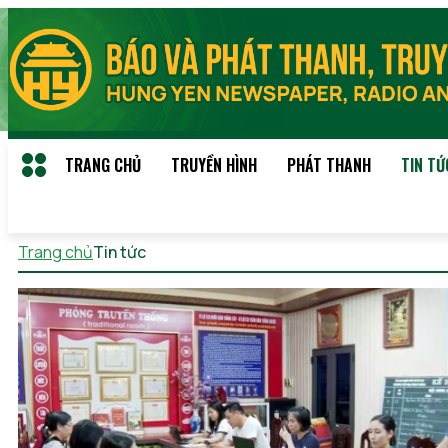
TRANG CHỦ
TRUYỀN HÌNH
PHÁT THANH
TIN TỨ
Trang chủ
Tin tức
Thứ 7, 08/08/2026 07:31 (GMT+7)