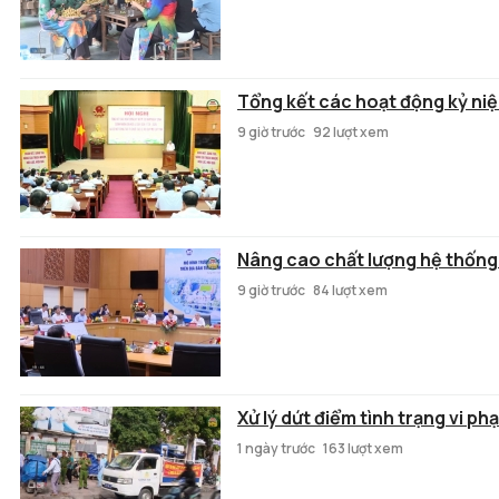
Tổng kết các hoạt động kỷ ni
9 giờ trước
92 lượt xem
Nâng cao chất lượng hệ thống
9 giờ trước
84 lượt xem
Xử lý dứt điểm tình trạng vi ph
1 ngày trước
163 lượt xem