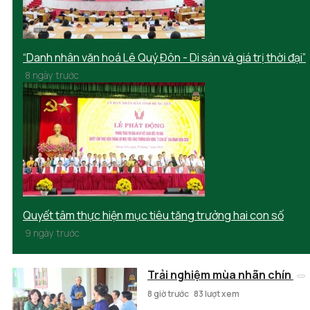
“Danh nhân văn hoá Lê Quý Đôn - Di sản và giá trị thời đại”
8 ngày trước
Quyết tâm thực hiện mục tiêu tăng trưởng hai con số
9 ngày trước
Trải nghiệm mùa nhãn chín
8 giờ trước
83 lượt xem