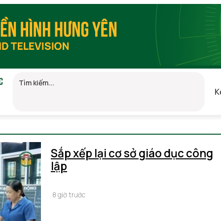
C
K
Sắp xếp lại cơ sở giáo dục công
lập
8 giờ trước