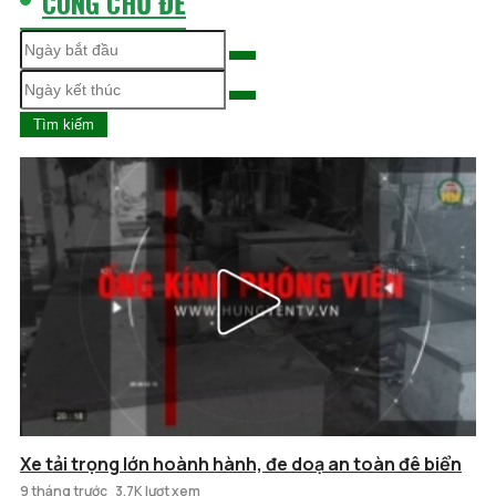
CÙNG CHỦ ĐỀ
Tìm kiếm
Xe tải trọng lớn hoành hành, đe doạ an toàn đê biển
9 tháng trước
3.7K lượt xem