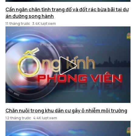
Cần ngăn chặn tình trạng đổ và đốt rác bừa bãi tại dự
án đường song hành
11 tháng trước
3.4K lượt xem
Chăn nuôi trong khu dân cư gây ô nhiễm môi trường
12 tháng trước
4.4K lượt xem