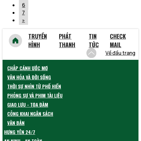
6
7
»
TRUYỀN
PHÁT
TIN
CHECK
HÌNH
THANH
TỨC
MAIL
Về đầu trang
CHẮP CÁNH ƯỚC MƠ
VĂN HÓA VÀ ĐỜI SỐNG
THỜI SỰ NHÌN TỪ PHỐ HIẾN
PHÓNG SỰ VÀ PHIM TÀI LIỆU
GIAO LƯU - TỌA ĐÀM
CÔNG KHAI NGÂN SÁCH
VĂN BẢN
HƯNG YÊN 24/7
AN NINH - AN TOÀN