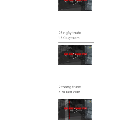
Nhếch nhác
công viên bỏ
hoang
25 ngày trước
1.5K lượt xem
Thuốc nam
chữa bệnh bán
tràn lan
2 tháng trước
3.7K lượt xem
Thiếu sân chơi