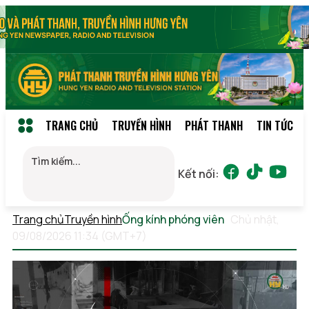
TRANG CHỦ
TRUYỀN HÌNH
PHÁT THANH
TIN TỨC
Kết nối:
Trang chủ
Truyền hình
Ống kính phóng viên
Chủ nhật,
09/08/2026 11:34 (GMT+7)