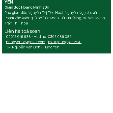
YÊN
Giám đốc Hoàng Minh Sơn
Phó giám đốc Nguyễn Thị Thu Hoài, Nguyễn Ngọc Luyện,
Phạm Văn Xướng, Đinh Đức Khoa, Bùi Hải Đăng, Vũ Văn Mạnh,
Trần Thị Thoa
Liên hệ toà soạn
02213 616 988 - Hotline: 0363 089 089
hungyentv@gmail.com
-
mail@hungyentv.vn
164 Nguyễn Văn Linh - Hưng Yên