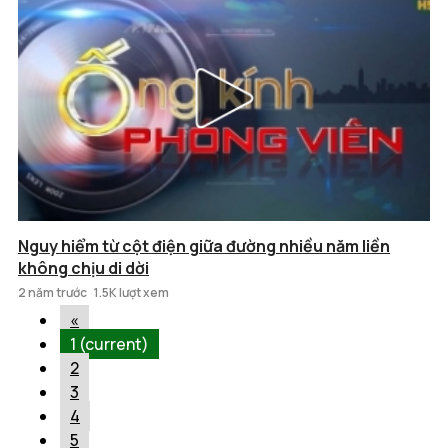
Nguy hiểm từ cột điện giữa đường nhiều năm liền
không chịu di dời
2 năm trước
1.5K lượt xem
«
1
(current)
2
3
4
5