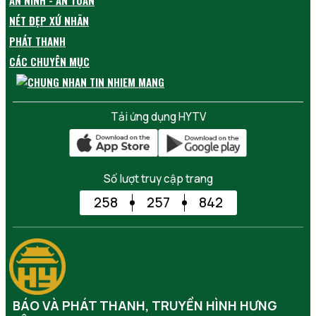
NÉT ĐẸP XỨ NHÃN
PHÁT THANH
CÁC CHUYÊN MỤC
Tải ứng dụng HYTV
Số lượt truy cập trang
258
257
842
BÁO VÀ PHÁT THANH, TRUYỀN HÌNH HƯNG