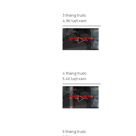
cho thanh
thiếu niên
3 tháng trước
4.9K lượt xem
Chấn chỉnh
việc họp hành
4 tháng trước
5.4K lượt xem
Rác thải sau
tết gây ô
nhiễm môi
5 tháng trước
trường và ảnh