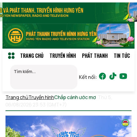
TRANG CHỦ
TRUYỀN HÌNH
PHÁT THANH
TIN TỨC
Kết nối:
Trang chủ
Truyền hình
Chắp cánh ước mơ
Thứ 5,
06/08/2026 23:53 (GMT+7)