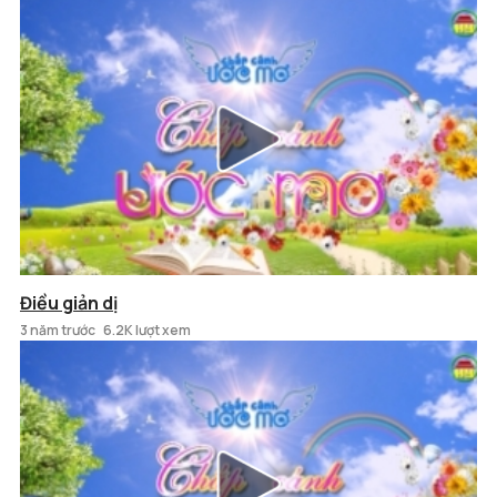
Điều giản dị
3 năm trước
6.2K lượt xem