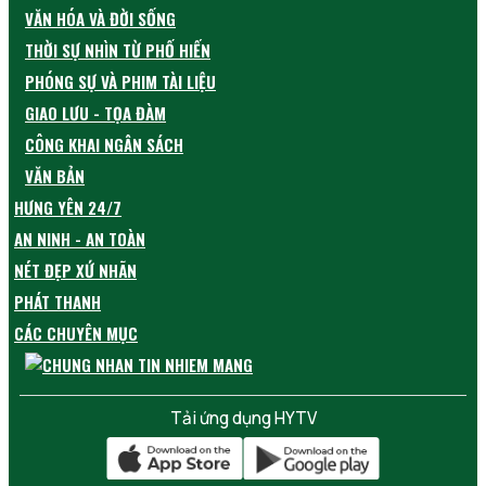
VĂN HÓA VÀ ĐỜI SỐNG
THỜI SỰ NHÌN TỪ PHỐ HIẾN
PHÓNG SỰ VÀ PHIM TÀI LIỆU
GIAO LƯU - TỌA ĐÀM
CÔNG KHAI NGÂN SÁCH
VĂN BẢN
HƯNG YÊN 24/7
AN NINH - AN TOÀN
NÉT ĐẸP XỨ NHÃN
PHÁT THANH
CÁC CHUYÊN MỤC
Tải ứng dụng HYTV