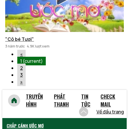
"Cô bé Tươi"
3 năm trước
4.9K lượt xem
«
1
(current)
2
3
»
TRUYỀN
PHÁT
TIN
CHECK
HÌNH
THANH
TỨC
MAIL
Về đầu trang
CHẮP CÁNH ƯỚC MƠ