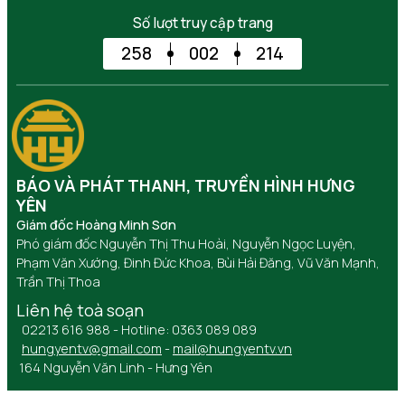
Số lượt truy cập trang
258
002
214
BÁO VÀ PHÁT THANH, TRUYỀN HÌNH HƯNG
YÊN
Giám đốc Hoàng Minh Sơn
Phó giám đốc Nguyễn Thị Thu Hoài, Nguyễn Ngọc Luyện,
Phạm Văn Xướng, Đinh Đức Khoa, Bùi Hải Đăng, Vũ Văn Mạnh,
Trần Thị Thoa
Liên hệ toà soạn
02213 616 988 - Hotline: 0363 089 089
hungyentv@gmail.com
-
mail@hungyentv.vn
164 Nguyễn Văn Linh - Hưng Yên