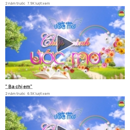
2 năm trước
7.9K lượt xem
" Ba chị em"
2 năm trước
6.5K lượt xem