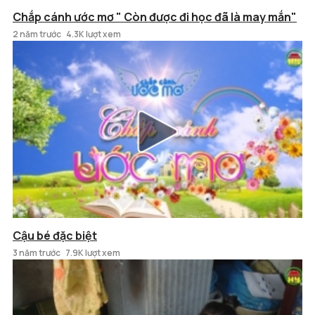
Chắp cánh ước mơ " Còn được đi học đã là may mắn"
2 năm trước
4.3K lượt xem
Cậu bé đặc biệt
3 năm trước
7.9K lượt xem