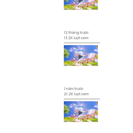
Nghị lực từ
tuổi thơ không
trọn vẹn
12 tháng trước
13.2K lượt xem
Nguồn sống
của mẹ
1 năm trước
21.2K lượt xem
Cô bé đam mê