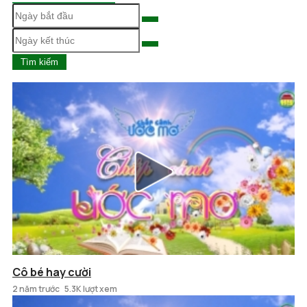
Tìm kiếm
Cô bé hay cười
2 năm trước
5.3K lượt xem