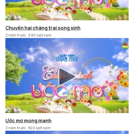
Chuyện hai chàng trai song sinh
2 năm trước
3.6K lượt xem
Ước mơ mong manh
2 năm trước
822 lượt xem