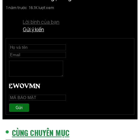
1 năm trước
16.1K lượt xem
Lời bình của bạn
Gửi ý kiến
Gửi
CÙNG CHUYÊN MỤC