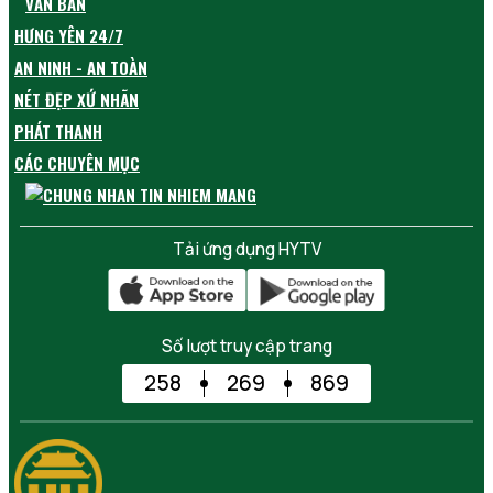
VĂN BẢN
HƯNG YÊN 24/7
AN NINH - AN TOÀN
NÉT ĐẸP XỨ NHÃN
PHÁT THANH
CÁC CHUYÊN MỤC
Tải ứng dụng HYTV
Số lượt truy cập trang
258
269
869