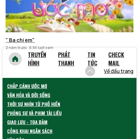
" Ba chị em"
2 năm trước
6.5K lượt xem
TRUYỀN
PHÁT
TIN
CHECK
HÌNH
THANH
TỨC
MAIL
Về đầu trang
CHẮP CÁNH ƯỚC MƠ
VĂN HÓA VÀ ĐỜI SỐNG
THỜI SỰ NHÌN TỪ PHỐ HIẾN
PHÓNG SỰ VÀ PHIM TÀI LIỆU
GIAO LƯU - TỌA ĐÀM
CÔNG KHAI NGÂN SÁCH