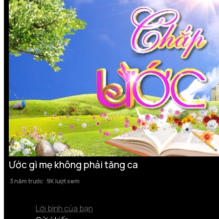
Ước gì mẹ không phải tăng ca
3 năm trước
9K lượt xem
Lời bình của bạn