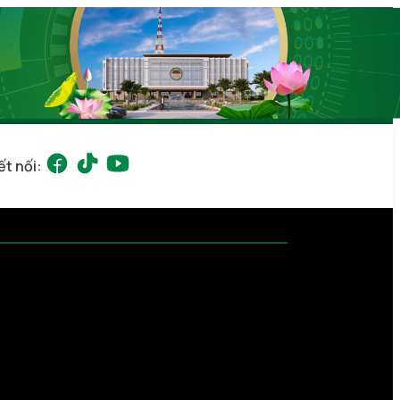
ết nối: