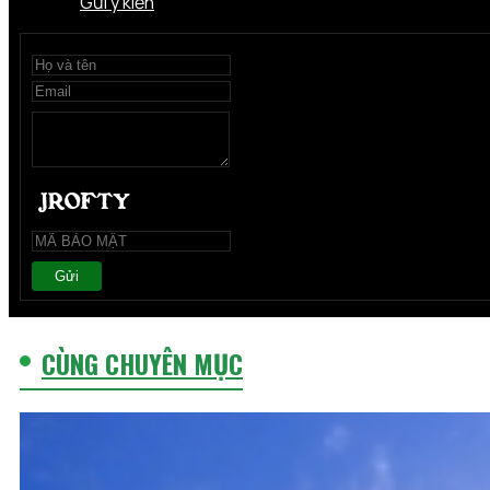
Gửi ý kiến
Gửi
CÙNG CHUYÊN MỤC