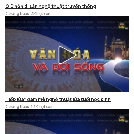
Giữ hồn di sản nghệ thuật truyền thống
2 tháng trước
2K lượt xem
Tiếp lửa” đam mê nghệ thuật lứa tuổi học sinh
2 tháng trước
1.3K lượt xem