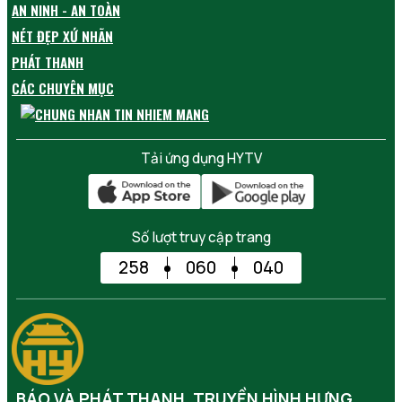
AN NINH - AN TOÀN
NÉT ĐẸP XỨ NHÃN
PHÁT THANH
CÁC CHUYÊN MỤC
Tải ứng dụng HYTV
Số lượt truy cập trang
258
060
040
BÁO VÀ PHÁT THANH, TRUYỀN HÌNH HƯNG