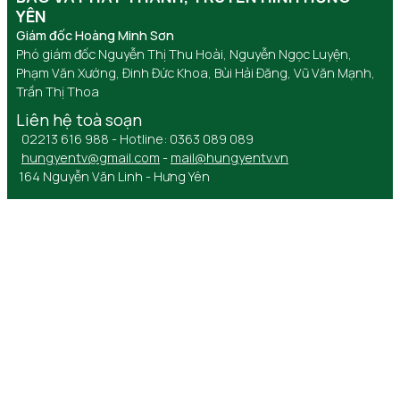
YÊN
Giám đốc Hoàng Minh Sơn
Phó giám đốc Nguyễn Thị Thu Hoài, Nguyễn Ngọc Luyện,
Phạm Văn Xướng, Đinh Đức Khoa, Bùi Hải Đăng, Vũ Văn Mạnh,
Trần Thị Thoa
Liên hệ toà soạn
02213 616 988 - Hotline: 0363 089 089
hungyentv@gmail.com
-
mail@hungyentv.vn
164 Nguyễn Văn Linh - Hưng Yên