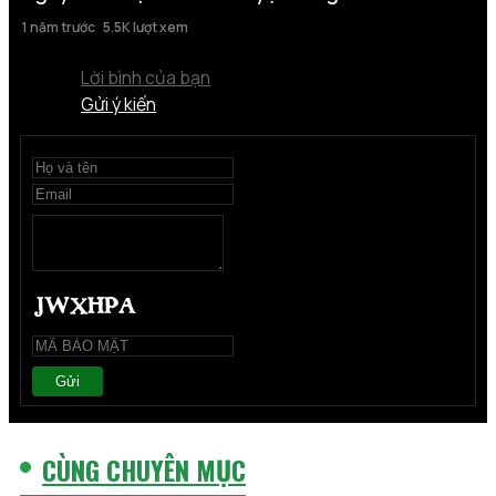
1 năm trước
5.5K lượt xem
Lời bình của bạn
Gửi ý kiến
Gửi
CÙNG CHUYÊN MỤC