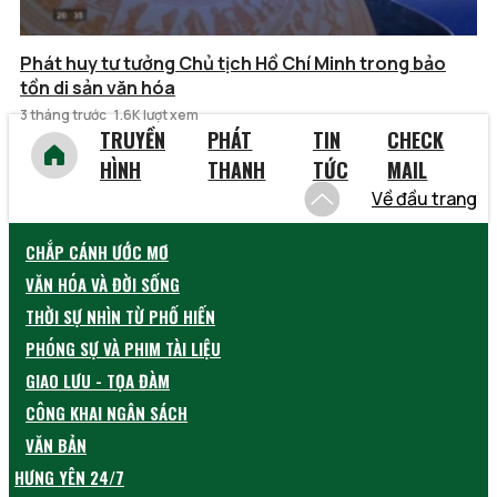
Phát huy tư tưởng Chủ tịch Hồ Chí Minh trong bảo
tồn di sản văn hóa
3 tháng trước
1.6K lượt xem
TRUYỀN
PHÁT
TIN
CHECK
HÌNH
THANH
TỨC
MAIL
Về đầu trang
CHẮP CÁNH ƯỚC MƠ
VĂN HÓA VÀ ĐỜI SỐNG
THỜI SỰ NHÌN TỪ PHỐ HIẾN
PHÓNG SỰ VÀ PHIM TÀI LIỆU
GIAO LƯU - TỌA ĐÀM
CÔNG KHAI NGÂN SÁCH
VĂN BẢN
HƯNG YÊN 24/7