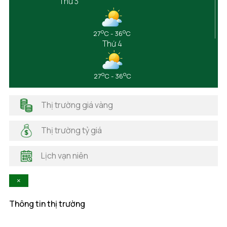
Thứ 3
Cao Bằng
Đắk Lắk
Đắk Nông
o
o
27
C - 36
C
Điện Biên
Thứ 4
Đồng Nai
Đồng Tháp
Gia Lai
o
o
27
C - 36
C
Hà Giang
Hải Dương
Thị trường giá vàng
Hải Phòng
Hà Nam
Thị trường tỷ giá
Hà Tĩnh
Hậu Giang
Lịch vạn niên
Hòa Bình
Khánh Hòa
×
Kiên Giang
Kon Tum
Thông tin thị trường
Lai Châu
Lâm Đồng