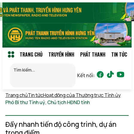
TRANG CHỦ
TRUYỀN HÌNH
PHÁT THANH
TIN TỨC
Kết nối:
Trang chủ
Tin tức
Hoạt động của Thường trực Tỉnh ủy
Phó Bí thư Tỉnh uỷ, Chủ tịch HĐND tỉnh
Chủ nhật,
09/08/2026 01:00
(GMT+7)
Đẩy nhanh tiến độ công trình, dự án
trọng điểm