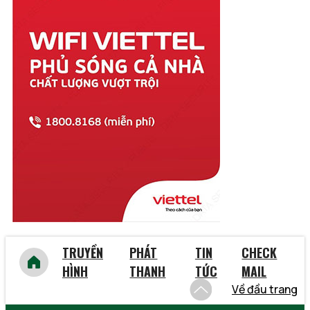
Thanh Hóa
Thừa Thiên Huế
Tiền Giang
Trà Vinh
Tuyên Quang
Vĩnh Long
Vĩnh Phúc
Vũng Tàu
Yên Bái
TRUYỀN
PHÁT
TIN
CHECK
HÌNH
THANH
TỨC
MAIL
Về đầu trang