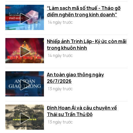
“Làm sạch mã số thuế - Tháo gỡ
điểm nghẽn trong kinh doanh”
14 ngày trước
Nhiếp ảnh Trịnh Lập- Ký ức còn mãi
trong khuôn hình
14 ngày trước
An toàn giao thông ngày
26/7/2026
13 ngày trước
Đình Hoan Ái và câu chuyện về
Thái sư Trần Thủ Độ
13 ngày trước