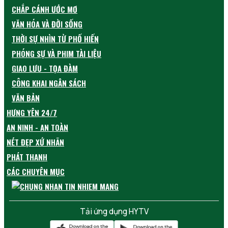
CHẮP CÁNH ƯỚC MƠ
VĂN HÓA VÀ ĐỜI SỐNG
THỜI SỰ NHÌN TỪ PHỐ HIẾN
PHÓNG SỰ VÀ PHIM TÀI LIỆU
GIAO LƯU - TỌA ĐÀM
CÔNG KHAI NGÂN SÁCH
VĂN BẢN
HƯNG YÊN 24/7
AN NINH - AN TOÀN
NÉT ĐẸP XỨ NHÃN
PHÁT THANH
CÁC CHUYÊN MỤC
Tải ứng dụng HYTV