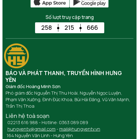
Số lượt truy cập trang
258
215
666
BÁO VÀ PHÁT THANH, TRUYỀN HÌNH HƯNG
YÊN
Giám đốc Hoàng Minh Sơn
Phó giám đốc Nguyễn Thị Thu Hoài, Nguyễn Ngọc Luyện,
Phạm Văn Xướng, Đinh Đức Khoa, Bùi Hải Đăng, Vũ Văn Mạnh,
Trần Thị Thoa
Liên hệ toà soạn
02213 616 988 - Hotline: 0363 089 089
hungyentv@gmail.com
-
mail@hungyentv.vn
164 Nguyễn Văn Linh - Hưng Yên