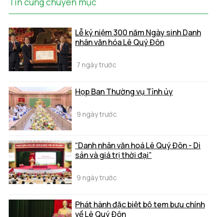
Tin cùng chuyên mục
Lễ kỷ niệm 300 năm Ngày sinh Danh
nhân văn hóa Lê Quý Đôn
7 ngày trước
Họp Ban Thường vụ Tỉnh ủy
9 ngày trước
“Danh nhân văn hoá Lê Quý Đôn - Di
sản và giá trị thời đại”
9 ngày trước
Phát hành đặc biệt bộ tem bưu chính
về Lê Quý Đôn