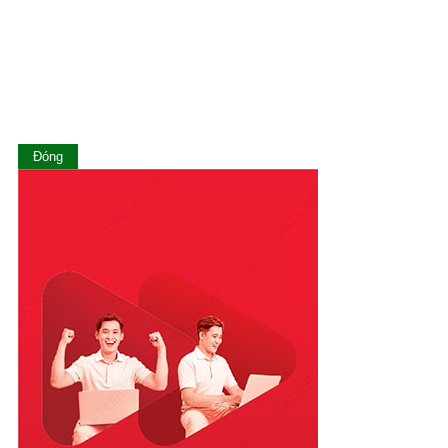
Lạng Sơn
Lào Cai
Long An
Nam Định
Nghệ An
Ninh Bình
Ninh Thuận
Đóng
Phú Thọ
Phú Yên
Quảng Bình
Quảng Nam
Quảng Ngãi
Quảng Ninh
Quảng Trị
Sóc Trăng
Sơn La
Tây Ninh
Thái Bình
Thái Nguyên