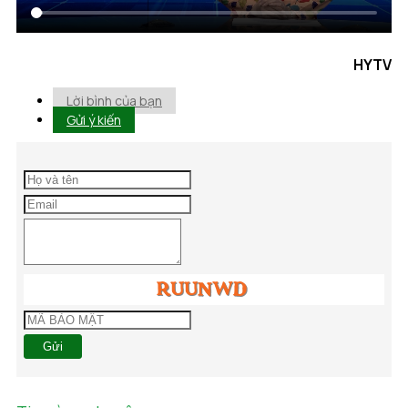
HYTV
Lời bình của bạn
Gửi ý kiến
Gửi