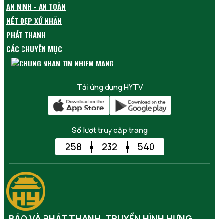
AN NINH - AN TOÀN
NÉT ĐẸP XỨ NHÃN
PHÁT THANH
CÁC CHUYÊN MỤC
Tải ứng dụng HYTV
Số lượt truy cập trang
258
232
540
BÁO VÀ PHÁT THANH, TRUYỀN HÌNH HƯNG