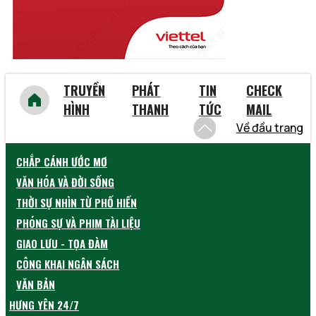
TRUYỀN
PHÁT
TIN
CHECK
HÌNH
THANH
TỨC
MAIL
Về đầu trang
CHẮP CÁNH ƯỚC MƠ
VĂN HÓA VÀ ĐỜI SỐNG
THỜI SỰ NHÌN TỪ PHỐ HIẾN
PHÓNG SỰ VÀ PHIM TÀI LIỆU
GIAO LƯU - TỌA ĐÀM
CÔNG KHAI NGÂN SÁCH
VĂN BẢN
HƯNG YÊN 24/7