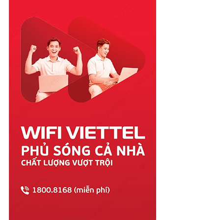
Quảng Nam
Quảng Ngãi
Quảng Ninh
Quảng Trị
Sóc Trăng
Sơn La
Tây Ninh
Thái Bình
Thái Nguyên
Thanh Hóa
Thừa Thiên Huế
Tiền Giang
Trà Vinh
Tuyên Quang
Vĩnh Long
Vĩnh Phúc
Vũng Tàu
Yên Bái