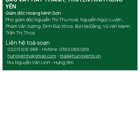
YÊN
Giám đốc Hoàng Minh Sơn
Phó giám đốc Nguyễn Thị Thu Hoài, Nguyễn Ngọc Luyện,
Phạm Văn Xướng, Đinh Đức Khoa, Bùi Hải Đăng, Vũ Văn Mạnh,
Trần Thị Thoa
Liên hệ toà soạn
02213 616 988 - Hotline: 0363 089 089
hungyentv@gmail.com
-
mail@hungyentv.vn
164 Nguyễn Văn Linh - Hưng Yên