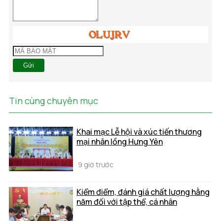
Gửi
Tin cùng chuyên mục
Khai mạc Lễ hội và xúc tiến thương
mại nhãn lồng Hưng Yên
9 giờ trước
Kiểm điểm, đánh giá chất lượng hằng
năm đối với tập thể, cá nhân