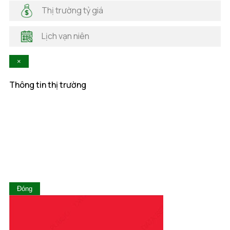
Hà Nam
Thị trường tỷ giá
Hà Tĩnh
Hậu Giang
Lịch vạn niên
Hòa Bình
Khánh Hòa
×
Kiên Giang
Kon Tum
Thông tin thị trường
Lai Châu
Lâm Đồng
Lạng Sơn
Lào Cai
Long An
Nam Định
Nghệ An
Ninh Bình
Ninh Thuận
Đóng
Phú Thọ
Phú Yên
Quảng Bình