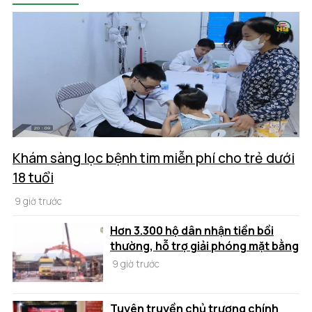
Khám sàng lọc bệnh tim miễn phí cho trẻ dưới
18 tuổi
9 giờ trước
Hơn 3.300 hộ dân nhận tiền bồi
thường, hỗ trợ giải phóng mặt bằng
9 giờ trước
Tuyên truyền chủ trương chính