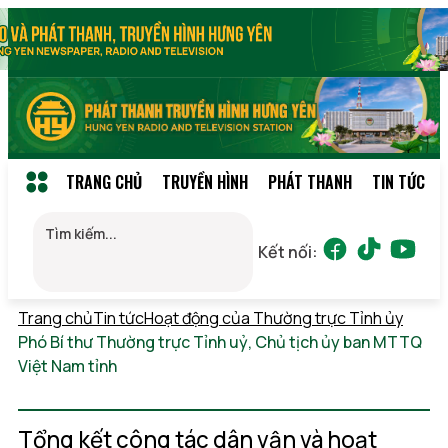
TRANG CHỦ
TRUYỀN HÌNH
PHÁT THANH
TIN TỨC
Kết nối:
Trang chủ
Tin tức
Hoạt động của Thường trực Tỉnh ủy
Phó Bí thư Thường trực Tỉnh uỷ, Chủ tịch ủy ban MTTQ
Việt Nam tỉnh
Chủ nhật, 09/08/2026 05:37
(GMT+7)
Tổng kết công tác dân vận và hoạt