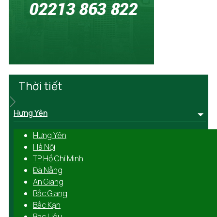
Thời tiết
Hưng Yên
Hưng Yên
Hà Nội
TP Hồ Chí Minh
Đà Nẵng
An Giang
Bắc Giang
Bắc Kạn
Bạc Liêu