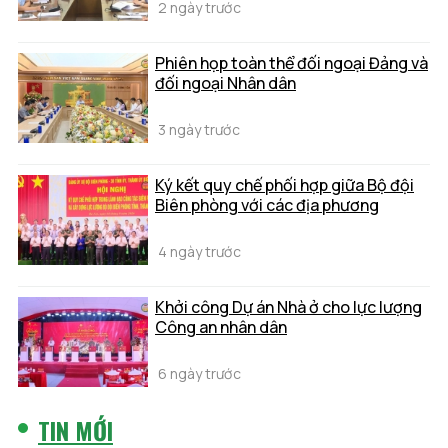
2 ngày trước
Phiên họp toàn thể đối ngoại Đảng và
đối ngoại Nhân dân
3 ngày trước
Ký kết quy chế phối hợp giữa Bộ đội
Biên phòng với các địa phương
4 ngày trước
Khởi công Dự án Nhà ở cho lực lượng
Công an nhân dân
6 ngày trước
TIN MỚI