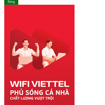
Ninh Thuận
Đóng
Phú Thọ
Phú Yên
Quảng Bình
Quảng Nam
Quảng Ngãi
Quảng Ninh
Quảng Trị
Sóc Trăng
Sơn La
Tây Ninh
Thái Bình
Thái Nguyên
Thanh Hóa
Thừa Thiên Huế
Tiền Giang
Trà Vinh
Tuyên Quang
Vĩnh Long