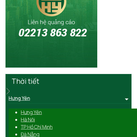
Thời tiết
Hưng Yên
Hưng Yên
Hà Nội
TP Hồ Chí Minh
Đà Nẵng