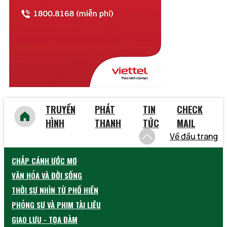
Vĩnh Phúc
Vũng Tàu
Yên Bái
TRUYỀN
PHÁT
TIN
CHECK
HÌNH
THANH
TỨC
MAIL
Về đầu trang
CHẮP CÁNH ƯỚC MƠ
VĂN HÓA VÀ ĐỜI SỐNG
THỜI SỰ NHÌN TỪ PHỐ HIẾN
PHÓNG SỰ VÀ PHIM TÀI LIỆU
GIAO LƯU - TỌA ĐÀM