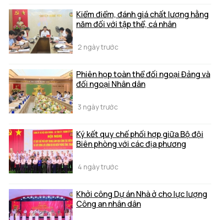
Kiểm điểm, đánh giá chất lượng hằng
năm đối với tập thể, cá nhân
2 ngày trước
Phiên họp toàn thể đối ngoại Đảng và
đối ngoại Nhân dân
3 ngày trước
Ký kết quy chế phối hợp giữa Bộ đội
Biên phòng với các địa phương
4 ngày trước
Khởi công Dự án Nhà ở cho lực lượng
Công an nhân dân