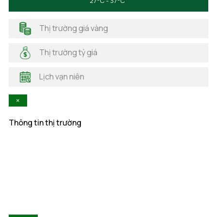
27
C - 37
C
Hà Giang
Hải Dương
Thị trường giá vàng
Hải Phòng
Hà Nam
Thị trường tỷ giá
Hà Tĩnh
Hậu Giang
Lịch vạn niên
Hòa Bình
Khánh Hòa
×
Kiên Giang
Kon Tum
Thông tin thị trường
Lai Châu
Lâm Đồng
Lạng Sơn
Lào Cai
Long An
Nam Định
Nghệ An
Ninh Bình