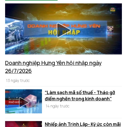
Doanh nghiệp Hưng Yên hội nhập ngày
26/7/2026
13 ngày trước
“Làm sạch mã số thuế - Tháo gỡ
điểm nghẽn trong kinh doanh”
14 ngày trước
Nhiếp ảnh Trịnh Lập- Ký ức còn mãi