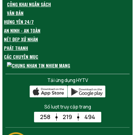
CÔNG KHAI NGÂN SÁCH
VĂN BẢN
HƯNG YÊN 24/7
AN NINH - AN TOÀN
NÉT ĐẸP XỨ NHÃN
PHÁT THANH
CÁC CHUYÊN MỤC
Tải ứng dụng HYTV
Số lượt truy cập trang
258
219
494