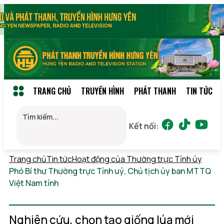
TRANG CHỦ
TRUYỀN HÌNH
PHÁT THANH
TIN TỨC
Kết nối:
Trang chủ
Tin tức
Hoạt động của Thường trực Tỉnh ủy
Phó Bí thư Thường trực Tỉnh uỷ, Chủ tịch ủy ban MTTQ
Việt Nam tỉnh
Chủ nhật, 09/08/2026 01:59
(GMT+7)
Nghiên cứu, chọn tạo giống lúa mới