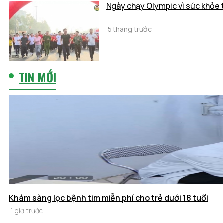
Ngày chạy Olympic vì sức khỏe 
5 tháng trước
TIN MỚI
Khám sàng lọc bệnh tim miễn phí cho trẻ dưới 18 tuổi
1 giờ trước