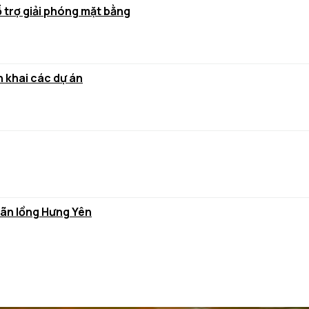
ỗ trợ giải phóng mặt bằng
 khai các dự án
hãn lồng Hưng Yên