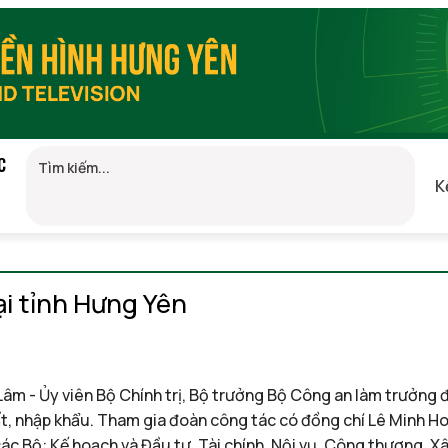
C
K
ại tỉnh Hưng Yên
âm - Ủy viên Bộ Chính trị, Bộ trưởng Bộ Công an làm trưởng đo
ất, nhập khẩu. Tham gia đoàn công tác có đồng chí Lê Minh H
ác Bộ: Kế hoạch và Đầu tư, Tài chính, Nội vụ, Công thương, Xâ