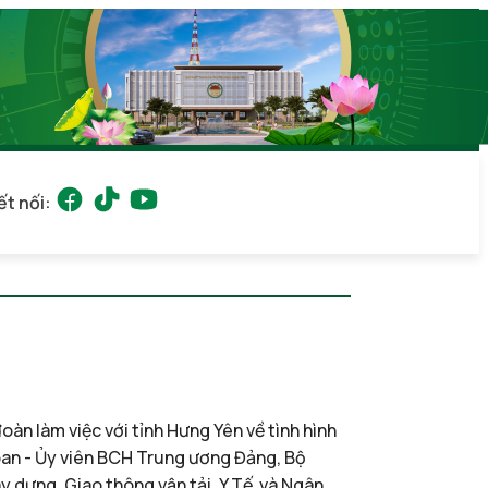
ết nối:
àn làm việc với tỉnh Hưng Yên về tình hình
oan - Ủy viên BCH Trung ương Đảng, Bộ
y dựng, Giao thông vận tải, Y Tế và Ngân