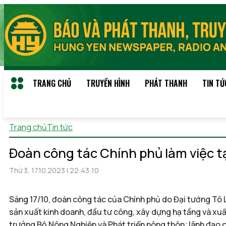
TRANG CHỦ
TRUYỀN HÌNH
PHÁT THANH
TIN TỨ
Trang chủ
Tin tức
Thứ 7, 08/08/2026 22:09
(GMT+7)
Đoàn công tác Chính phủ làm việc t
Thứ 3, 17.10.2023 | 22:43:10
Sáng 17/10, đoàn công tác của Chính phủ do Đại tướng Tô L
sản xuất kinh doanh, đầu tư công, xây dựng hạ tầng và xu
trưởng Bộ Nông Nghiệp và Phát triển nông thôn; lãnh đạo c