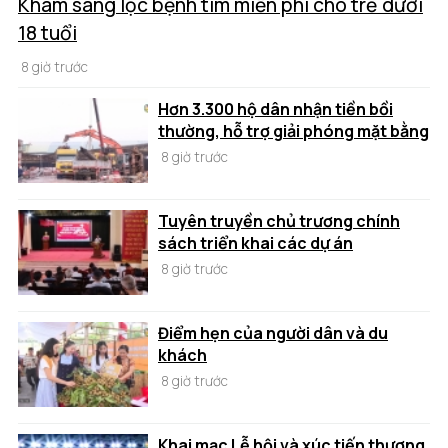
Khám sàng lọc bệnh tim miễn phí cho trẻ dưới
18 tuổi
8 giờ trước
Hơn 3.300 hộ dân nhận tiền bồi
thường, hỗ trợ giải phóng mặt bằng
8 giờ trước
Tuyên truyền chủ trương chính
sách triển khai các dự án
8 giờ trước
Điểm hẹn của người dân và du
khách
8 giờ trước
Khai mạc Lễ hội và xúc tiến thương