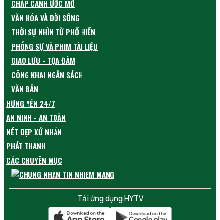
CHẮP CÁNH ƯỚC MƠ
VĂN HÓA VÀ ĐỜI SỐNG
THỜI SỰ NHÌN TỪ PHỐ HIẾN
PHÓNG SỰ VÀ PHIM TÀI LIỆU
GIAO LƯU - TỌA ĐÀM
CÔNG KHAI NGÂN SÁCH
VĂN BẢN
HƯNG YÊN 24/7
AN NINH - AN TOÀN
NÉT ĐẸP XỨ NHÃN
PHÁT THANH
CÁC CHUYÊN MỤC
Tải ứng dụng HYTV