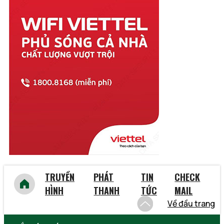
Thanh Hóa
Thừa Thiên Huế
Tiền Giang
Trà Vinh
Tuyên Quang
Vĩnh Long
Vĩnh Phúc
Vũng Tàu
Yên Bái
TRUYỀN
PHÁT
TIN
CHECK
HÌNH
THANH
TỨC
MAIL
Về đầu trang