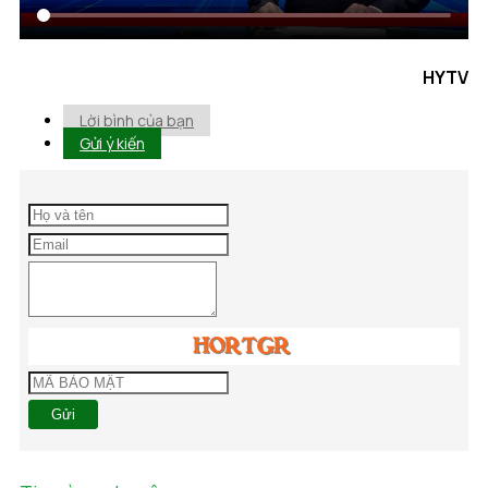
HYTV
Lời bình của bạn
Gửi ý kiến
Gửi