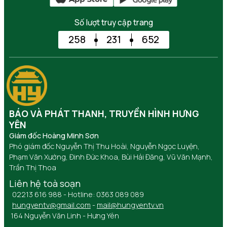
Số lượt truy cập trang
258
231
652
BÁO VÀ PHÁT THANH, TRUYỀN HÌNH HƯNG
YÊN
Giám đốc Hoàng Minh Sơn
Phó giám đốc Nguyễn Thị Thu Hoài, Nguyễn Ngọc Luyện,
Phạm Văn Xướng, Đinh Đức Khoa, Bùi Hải Đăng, Vũ Văn Mạnh,
Trần Thị Thoa
Liên hệ toà soạn
02213 616 988 - Hotline: 0363 089 089
hungyentv@gmail.com
-
mail@hungyentv.vn
164 Nguyễn Văn Linh - Hưng Yên