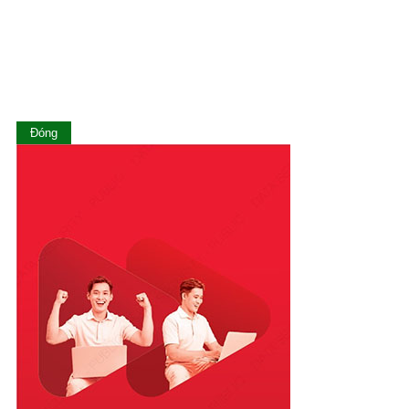
Lạng Sơn
Lào Cai
Long An
Nam Định
Nghệ An
Ninh Bình
Ninh Thuận
Đóng
Phú Thọ
Phú Yên
Quảng Bình
Quảng Nam
Quảng Ngãi
Quảng Ninh
Quảng Trị
Sóc Trăng
Sơn La
Tây Ninh
Thái Bình
Thái Nguyên