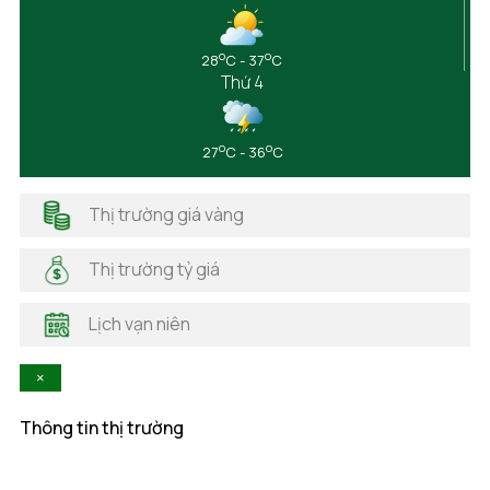
Đắk Lắk
Đắk Nông
o
o
28
C - 37
C
Điện Biên
Thứ 4
Đồng Nai
Đồng Tháp
Gia Lai
o
o
27
C - 36
C
Hà Giang
Hải Dương
Thị trường giá vàng
Hải Phòng
Hà Nam
Thị trường tỷ giá
Hà Tĩnh
Hậu Giang
Lịch vạn niên
Hòa Bình
Khánh Hòa
×
Kiên Giang
Kon Tum
Thông tin thị trường
Lai Châu
Lâm Đồng