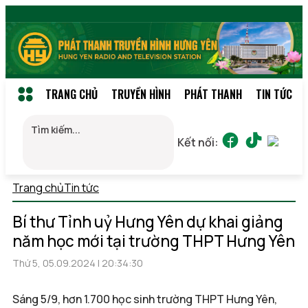
TRANG CHỦ
TRUYỀN HÌNH
PHÁT THANH
TIN TỨC
Kết nối:
Trang chủ
Tin tức
Thứ 7, 08/08/2026 23:54
(GMT+7)
Bí thư Tỉnh uỷ Hưng Yên dự khai giảng
năm học mới tại trường THPT Hưng Yên
Thứ 5, 05.09.2024 | 20:34:30
Sáng 5/9, hơn 1.700 học sinh trường THPT Hưng Yên,