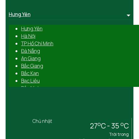
Hưng Yên
Hưng Yên
Hà Nội
TP Hồ Chí Minh
Đà Nẵng
An Giang
Bắc Giang
Bắc Kạn
Bạc Liêu
Bắc Ninh
Bến Tre
Bình Định
Bình Dương
Bình Phước
Chủ nhật
o
o
27
C - 35
C
Bình Thuận
Cà Mau
Trời trong