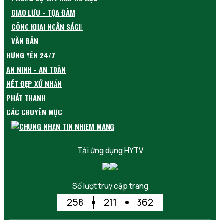
Thái Nguyên
GIAO LƯU - TỌA ĐÀM
Thanh Hóa
CÔNG KHAI NGÂN SÁCH
Thừa Thiên Huế
VĂN BẢN
Tiền Giang
HƯNG YÊN 24/7
Trà Vinh
Tuyên Quang
AN NINH - AN TOÀN
Vĩnh Long
NÉT ĐẸP XỨ NHÃN
Vĩnh Phúc
PHÁT THANH
Vũng Tàu
CÁC CHUYÊN MỤC
Yên Bái
Tải ứng dụng HYTV
Số lượt truy cập trang
258
211
362