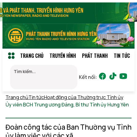
TRANG CHỦ
TRUYỀN HÌNH
PHÁT THANH
TIN TỨC
Kết nối:
Trang chủ
Tin tức
Hoạt động của Thường trực Tỉnh ủy
Ủy viên BCH Trung ương Đảng, Bí thư Tỉnh ủy Hưng Yên
Thứ 6, 07/08/2026 22:56
(GMT+7)
Đoàn công tác của Ban Thường vụ Tỉnh
ủy làm việc với các xã