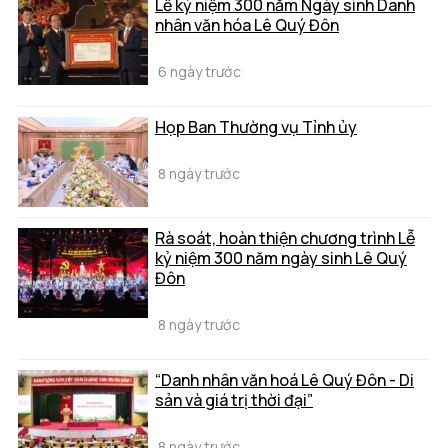
Lễ kỷ niệm 300 năm Ngày sinh Danh
nhân văn hóa Lê Quý Đôn
6 ngày trước
Họp Ban Thường vụ Tỉnh ủy
8 ngày trước
Rà soát, hoàn thiện chương trình Lễ
kỷ niệm 300 năm ngày sinh Lê Quý
Đôn
8 ngày trước
“Danh nhân văn hoá Lê Quý Đôn - Di
sản và giá trị thời đại”
8 ngày trước