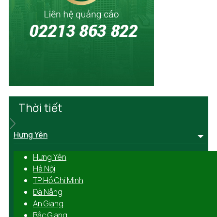
Thời tiết
Hưng Yên
Hưng Yên
Hà Nội
TP Hồ Chí Minh
Đà Nẵng
An Giang
Bắc Giang