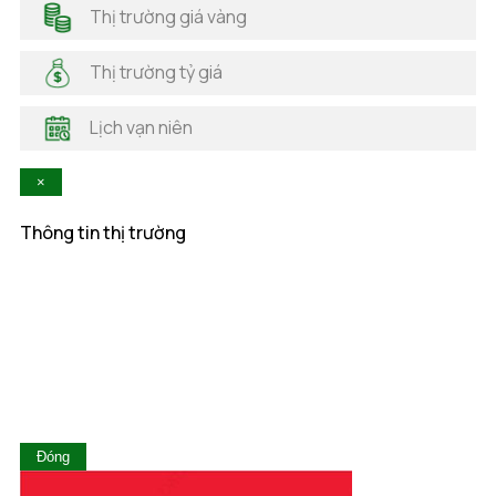
Hải Dương
Thị trường giá vàng
Hải Phòng
Hà Nam
Thị trường tỷ giá
Hà Tĩnh
Hậu Giang
Lịch vạn niên
Hòa Bình
Khánh Hòa
×
Kiên Giang
Kon Tum
Thông tin thị trường
Lai Châu
Lâm Đồng
Lạng Sơn
Lào Cai
Long An
Nam Định
Nghệ An
Ninh Bình
Ninh Thuận
Đóng
Phú Thọ