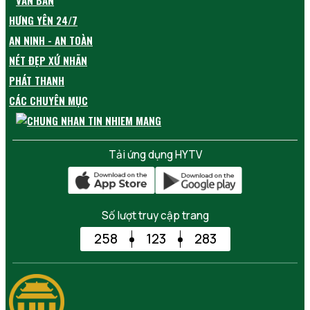
VĂN BẢN
HƯNG YÊN 24/7
AN NINH - AN TOÀN
NÉT ĐẸP XỨ NHÃN
PHÁT THANH
CÁC CHUYÊN MỤC
Tải ứng dụng HYTV
Số lượt truy cập trang
258
123
283