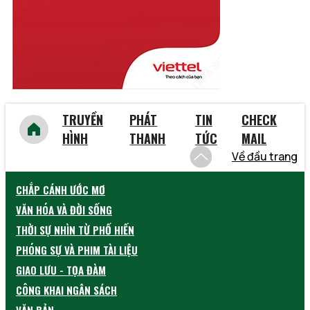
Yên Bái
TRUYỀN
PHÁT
TIN
CHECK
HÌNH
THANH
TỨC
MAIL
Về đầu trang
CHẮP CÁNH ƯỚC MƠ
VĂN HÓA VÀ ĐỜI SỐNG
THỜI SỰ NHÌN TỪ PHỐ HIẾN
PHÓNG SỰ VÀ PHIM TÀI LIỆU
GIAO LƯU - TỌA ĐÀM
CÔNG KHAI NGÂN SÁCH