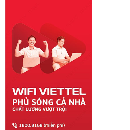
Phú Yên
Quảng Bình
Quảng Nam
Quảng Ngãi
Quảng Ninh
Quảng Trị
Sóc Trăng
Sơn La
Tây Ninh
Thái Bình
Thái Nguyên
Thanh Hóa
Thừa Thiên Huế
Tiền Giang
Trà Vinh
Tuyên Quang
Vĩnh Long
Vĩnh Phúc
Vũng Tàu