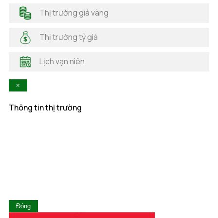
Hải Dương
Thị trường giá vàng
Hải Phòng
Hà Nam
Thị trường tỷ giá
Hà Tĩnh
Hậu Giang
Lịch vạn niên
Hòa Bình
Khánh Hòa
×
Kiên Giang
Kon Tum
Thông tin thị trường
Lai Châu
Lâm Đồng
Lạng Sơn
Lào Cai
Long An
Nam Định
Nghệ An
Ninh Bình
Ninh Thuận
Đóng
Phú Thọ