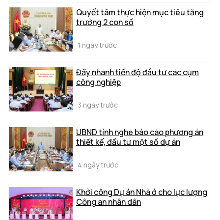
Quyết tâm thực hiện mục tiêu tăng
trưởng 2 con số
1 ngày trước
Đẩy nhanh tiến độ đầu tư các cụm
công nghiệp
3 ngày trước
UBND tỉnh nghe báo cáo phương án
thiết kế, đầu tư một số dự án
4 ngày trước
Khởi công Dự án Nhà ở cho lực lượng
Công an nhân dân