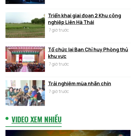
Triển khai giai đoạn 2 Khu công
nghiệp Liên Hà Thái
7 giờ trước
Tổ chức lại Ban Chỉ huy Phòng thủ
khu vực
7 giờ trước
Trải nghiệm mùa nhãn chín
7 giờ trước
VIDEO XEM NHIỀU