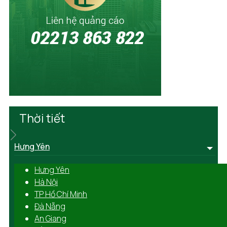
Thời tiết
Hưng Yên
Hưng Yên
Hà Nội
TP Hồ Chí Minh
Đà Nẵng
An Giang