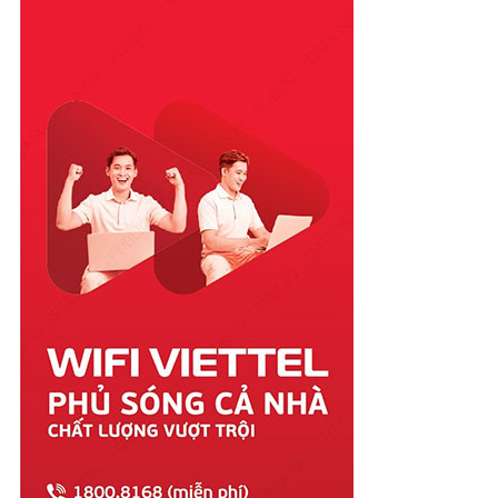
Phú Yên
Quảng Bình
Quảng Nam
Quảng Ngãi
Quảng Ninh
Quảng Trị
Sóc Trăng
Sơn La
Tây Ninh
Thái Bình
Thái Nguyên
Thanh Hóa
Thừa Thiên Huế
Tiền Giang
Trà Vinh
Tuyên Quang
Vĩnh Long
Vĩnh Phúc