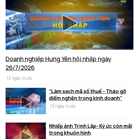
Doanh nghiệp Hưng Yên hội nhập ngày
26/7/2026
12 ngày trước
“Làm sạch mã số thuế - Tháo gỡ
điểm nghẽn trong kinh doanh”
13 ngày trước
Nhiếp ảnh Trịnh Lập- Ký ức còn mãi
trong khuôn hình