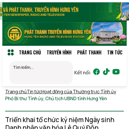
TRANG CHỦ
TRUYỀN HÌNH
PHÁT THANH
TIN TỨC
Kết nối:
Trang chủ
Tin tức
Hoạt động của Thường trực Tỉnh ủy
Phó Bí thư Tỉnh ủy, Chủ tịch UBND tỉnh Hưng Yên
Thứ 7,
08/08/2026 06:23
(GMT+7)
Triển khai tổ chức kỷ niệm Ngày sinh
Danh nhân văn hóa Lê Quý Đôn