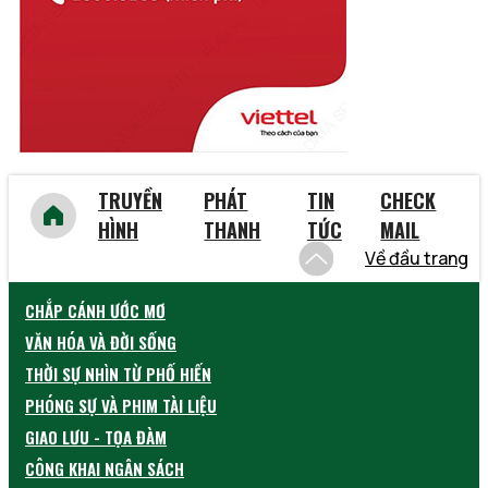
Vũng Tàu
Yên Bái
TRUYỀN
PHÁT
TIN
CHECK
HÌNH
THANH
TỨC
MAIL
Về đầu trang
CHẮP CÁNH ƯỚC MƠ
VĂN HÓA VÀ ĐỜI SỐNG
THỜI SỰ NHÌN TỪ PHỐ HIẾN
PHÓNG SỰ VÀ PHIM TÀI LIỆU
GIAO LƯU - TỌA ĐÀM
CÔNG KHAI NGÂN SÁCH