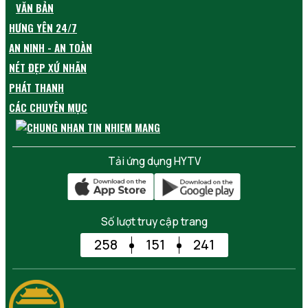
VĂN BẢN
HƯNG YÊN 24/7
AN NINH - AN TOÀN
NÉT ĐẸP XỨ NHÃN
PHÁT THANH
CÁC CHUYÊN MỤC
Tải ứng dụng HYTV
Số lượt truy cập trang
258
151
241