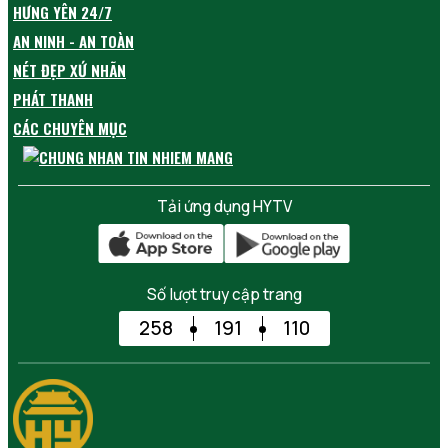
HƯNG YÊN 24/7
AN NINH - AN TOÀN
NÉT ĐẸP XỨ NHÃN
PHÁT THANH
CÁC CHUYÊN MỤC
Tải ứng dụng HYTV
Số lượt truy cập trang
258
191
110