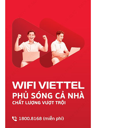
Quảng Bình
Quảng Nam
Quảng Ngãi
Quảng Ninh
Quảng Trị
Sóc Trăng
Sơn La
Tây Ninh
Thái Bình
Thái Nguyên
Thanh Hóa
Thừa Thiên Huế
Tiền Giang
Trà Vinh
Tuyên Quang
Vĩnh Long
Vĩnh Phúc
Vũng Tàu