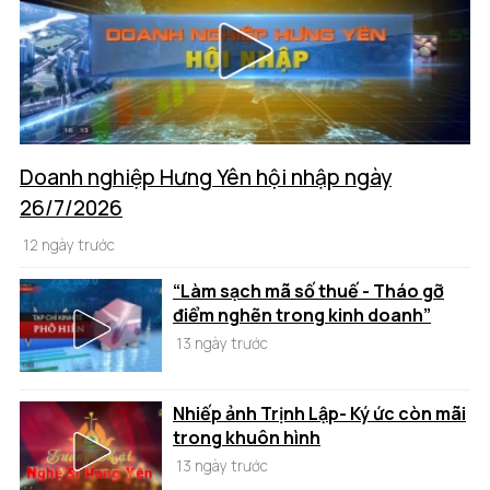
Doanh nghiệp Hưng Yên hội nhập ngày
26/7/2026
12 ngày trước
“Làm sạch mã số thuế - Tháo gỡ
điểm nghẽn trong kinh doanh”
13 ngày trước
Nhiếp ảnh Trịnh Lập- Ký ức còn mãi
trong khuôn hình
13 ngày trước