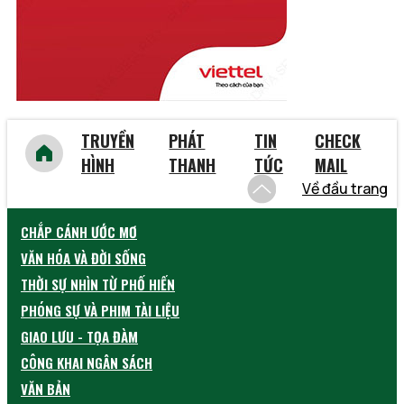
Yên Bái
TRUYỀN
PHÁT
TIN
CHECK
HÌNH
THANH
TỨC
MAIL
Về đầu trang
CHẮP CÁNH ƯỚC MƠ
VĂN HÓA VÀ ĐỜI SỐNG
THỜI SỰ NHÌN TỪ PHỐ HIẾN
PHÓNG SỰ VÀ PHIM TÀI LIỆU
GIAO LƯU - TỌA ĐÀM
CÔNG KHAI NGÂN SÁCH
VĂN BẢN