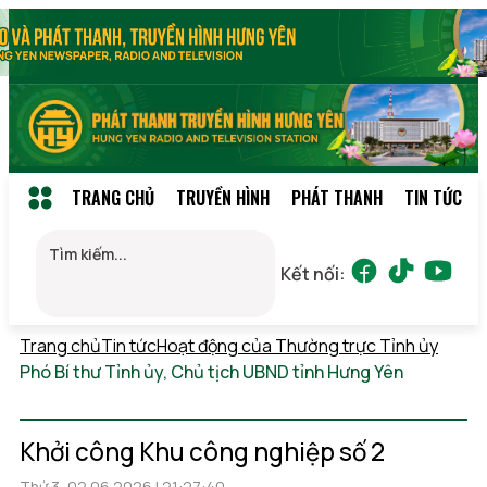
TRANG CHỦ
TRUYỀN HÌNH
PHÁT THANH
TIN TỨC
Kết nối:
Trang chủ
Tin tức
Hoạt động của Thường trực Tỉnh ủy
Phó Bí thư Tỉnh ủy, Chủ tịch UBND tỉnh Hưng Yên
Thứ 7,
08/08/2026 18:54
(GMT+7)
Khởi công Khu công nghiệp số 2
Thứ 3, 02.06.2026 | 21:27:40