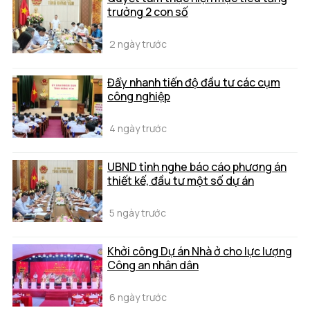
trưởng 2 con số
2 ngày trước
Đẩy nhanh tiến độ đầu tư các cụm
công nghiệp
4 ngày trước
UBND tỉnh nghe báo cáo phương án
thiết kế, đầu tư một số dự án
5 ngày trước
Khởi công Dự án Nhà ở cho lực lượng
Công an nhân dân
6 ngày trước