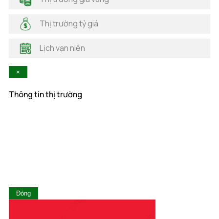
Hải Phòng
Hà Nam
Thị trường tỷ giá
Hà Tĩnh
Hậu Giang
Lịch vạn niên
Hòa Bình
Khánh Hòa
×
Kiên Giang
Kon Tum
Thông tin thị trường
Lai Châu
Lâm Đồng
Lạng Sơn
Lào Cai
Long An
Nam Định
Nghệ An
Ninh Bình
Ninh Thuận
Đóng
Phú Thọ
Phú Yên