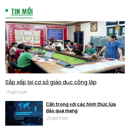
TIN MỚI
Sắp xếp lại cơ sở giáo dục công lập
19 giờ trước
Cẩn trọng với các hình thức lừa
đảo qua mạng
20 giờ trước