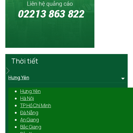
Thời tiết
Hưng Yên
Hưng Yên
Hà Nội
TP Hồ Chí Minh
Đà Nẵng
An Giang
Bắc Giang