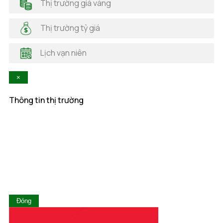
Thị trường giá vàng
Hải Phòng
Hà Nam
Thị trường tỷ giá
Hà Tĩnh
Hậu Giang
Lịch vạn niên
Hòa Bình
Khánh Hòa
×
Kiên Giang
Kon Tum
Thông tin thị trường
Lai Châu
Lâm Đồng
Lạng Sơn
Lào Cai
Long An
Nam Định
Nghệ An
Ninh Bình
Ninh Thuận
Đóng
Phú Thọ