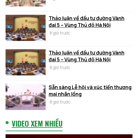
Thảo luận về đầu tư đường Vành
đai 5 – Vùng Thủ đô Hà Nội
8 giờ trước
Thảo luận về đầu tư đường Vành
đai 5 – Vùng Thủ đô Hà Nội
8 giờ trước
Sẵn sàng Lễ hội và xúc tiến thương
mại nhãn lồng
8 giờ trước
VIDEO XEM NHIỀU