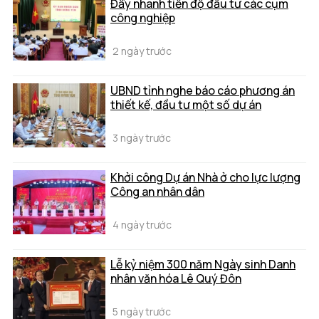
Đẩy nhanh tiến độ đầu tư các cụm
công nghiệp
2 ngày trước
UBND tỉnh nghe báo cáo phương án
thiết kế, đầu tư một số dự án
3 ngày trước
Khởi công Dự án Nhà ở cho lực lượng
Công an nhân dân
4 ngày trước
Lễ kỷ niệm 300 năm Ngày sinh Danh
nhân văn hóa Lê Quý Đôn
5 ngày trước