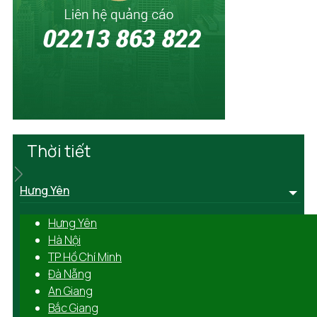
Thời tiết
Hưng Yên
Hưng Yên
Hà Nội
TP Hồ Chí Minh
Đà Nẵng
An Giang
Bắc Giang