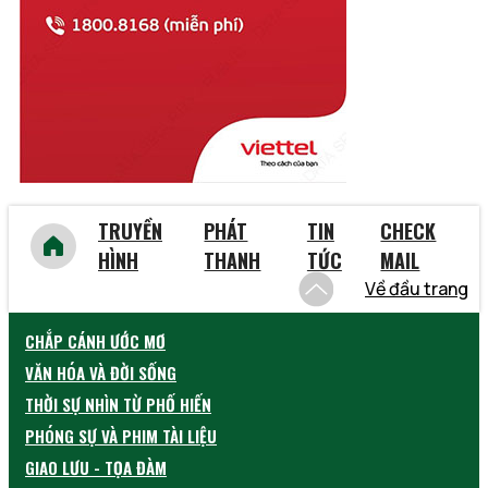
Vĩnh Phúc
Vũng Tàu
Yên Bái
TRUYỀN
PHÁT
TIN
CHECK
HÌNH
THANH
TỨC
MAIL
Về đầu trang
CHẮP CÁNH ƯỚC MƠ
VĂN HÓA VÀ ĐỜI SỐNG
THỜI SỰ NHÌN TỪ PHỐ HIẾN
PHÓNG SỰ VÀ PHIM TÀI LIỆU
GIAO LƯU - TỌA ĐÀM