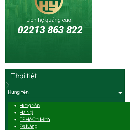
Thời tiết
Hưng Yên
Hưng Yên
Hà Nội
TP Hồ Chí Minh
Đà Nẵng