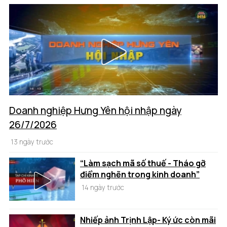
Doanh nghiệp Hưng Yên hội nhập ngày
26/7/2026
13 ngày trước
“Làm sạch mã số thuế - Tháo gỡ
điểm nghẽn trong kinh doanh”
14 ngày trước
Nhiếp ảnh Trịnh Lập- Ký ức còn mãi