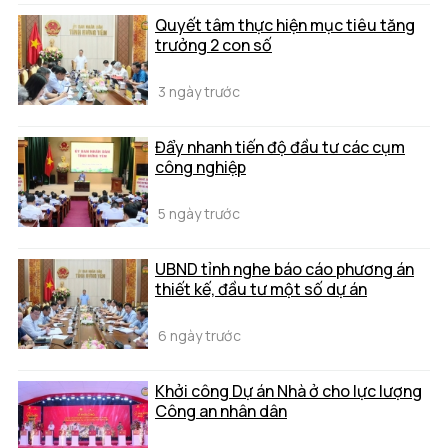
Quyết tâm thực hiện mục tiêu tăng
trưởng 2 con số
3 ngày trước
Đẩy nhanh tiến độ đầu tư các cụm
công nghiệp
5 ngày trước
UBND tỉnh nghe báo cáo phương án
thiết kế, đầu tư một số dự án
6 ngày trước
Khởi công Dự án Nhà ở cho lực lượng
Công an nhân dân