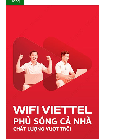
Ninh Thuận
Đóng
Phú Thọ
Phú Yên
Quảng Bình
Quảng Nam
Quảng Ngãi
Quảng Ninh
Quảng Trị
Sóc Trăng
Sơn La
Tây Ninh
Thái Bình
Thái Nguyên
Thanh Hóa
Thừa Thiên Huế
Tiền Giang
Trà Vinh
Tuyên Quang
Vĩnh Long