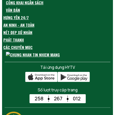
CÔNG KHAI NGÂN SÁCH
VĂN BẢN
HƯNG YÊN 24/7
AN NINH - AN TOÀN
NÉT ĐẸP XỨ NHÃN
PHÁT THANH
CÁC CHUYÊN MỤC
Tải ứng dụng HYTV
Số lượt truy cập trang
258
267
012