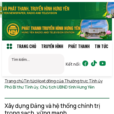
TRANG CHỦ
TRUYỀN HÌNH
PHÁT THANH
TIN TỨC
Kết nối:
Trang chủ
Tin tức
Hoạt động của Thường trực Tỉnh ủy
Phó Bí thư Tỉnh ủy, Chủ tịch UBND tỉnh Hưng Yên
Chủ
nhật, 09/08/2026 14:16
(GMT+7)
Xây dựng Đảng và hệ thống chính trị
trong sạch, vững mạnh