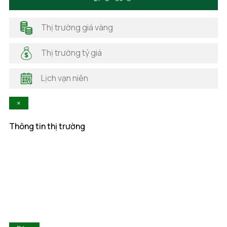
Hà Giang
Hải Dương
Thị trường giá vàng
Hải Phòng
Hà Nam
Thị trường tỷ giá
Hà Tĩnh
Hậu Giang
Lịch vạn niên
Hòa Bình
Khánh Hòa
×
Kiên Giang
Kon Tum
Thông tin thị trường
Lai Châu
Lâm Đồng
Lạng Sơn
Lào Cai
Long An
Nam Định
Nghệ An
Ninh Bình