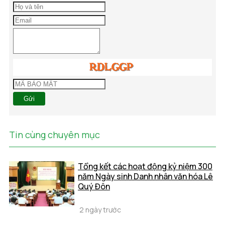
Gửi
Tin cùng chuyên mục
Tổng kết các hoạt động kỷ niệm 300
năm Ngày sinh Danh nhân văn hóa Lê
Quý Đôn
2 ngày trước