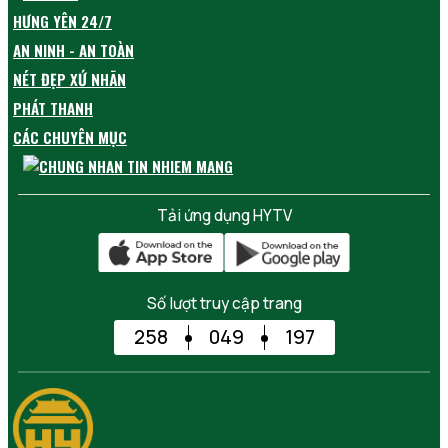
HƯNG YÊN 24/7
AN NINH - AN TOÀN
NÉT ĐẸP XỨ NHÃN
PHÁT THANH
CÁC CHUYÊN MỤC
Tải ứng dụng HYTV
Số lượt truy cập trang
258
049
197