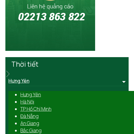
Thời tiết
Hưng Yên
Hưng Yên
Hà Nội
TP Hồ Chí Minh
Đà Nẵng
An Giang
Bắc Giang