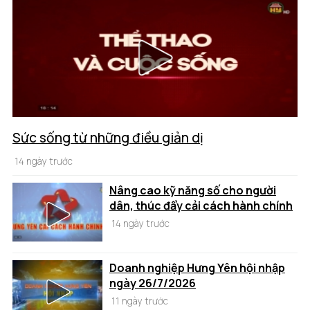
Sức sống từ những điều giản dị
14 ngày trước
Nâng cao kỹ năng số cho người
dân, thúc đẩy cải cách hành chính
14 ngày trước
Doanh nghiệp Hưng Yên hội nhập
ngày 26/7/2026
11 ngày trước