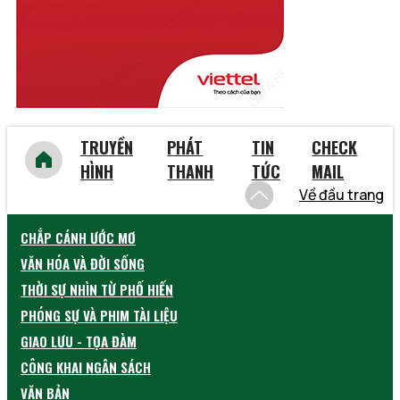
Yên Bái
TRUYỀN
PHÁT
TIN
CHECK
HÌNH
THANH
TỨC
MAIL
Về đầu trang
CHẮP CÁNH ƯỚC MƠ
VĂN HÓA VÀ ĐỜI SỐNG
THỜI SỰ NHÌN TỪ PHỐ HIẾN
PHÓNG SỰ VÀ PHIM TÀI LIỆU
GIAO LƯU - TỌA ĐÀM
CÔNG KHAI NGÂN SÁCH
VĂN BẢN