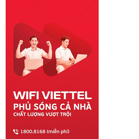
Phú Yên
Quảng Bình
Quảng Nam
Quảng Ngãi
Quảng Ninh
Quảng Trị
Sóc Trăng
Sơn La
Tây Ninh
Thái Bình
Thái Nguyên
Thanh Hóa
Thừa Thiên Huế
Tiền Giang
Trà Vinh
Tuyên Quang
Vĩnh Long
Vĩnh Phúc
Vũng Tàu