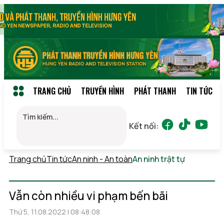
TRANG CHỦ
TRUYỀN HÌNH
PHÁT THANH
TIN TỨC
Kết nối:
Trang chủ
Tin tức
An ninh - An toàn
An ninh trật tự
Thứ 6,
07/08/2026 09:03
(GMT+7)
Vẫn còn nhiều vi phạm bến bãi
Thứ 5, 11.08.2022 | 08:48:08