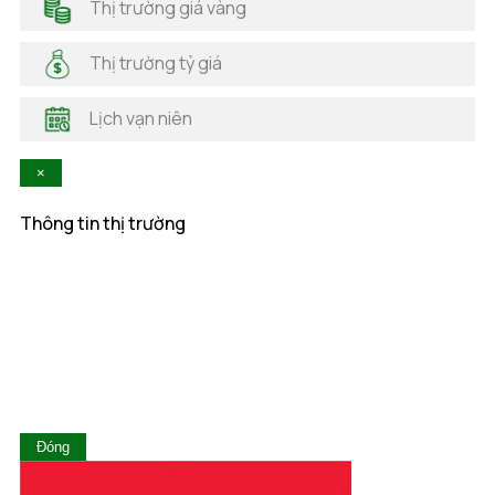
Thị trường giá vàng
Hải Phòng
Hà Nam
Thị trường tỷ giá
Hà Tĩnh
Hậu Giang
Lịch vạn niên
Hòa Bình
Khánh Hòa
×
Kiên Giang
Kon Tum
Thông tin thị trường
Lai Châu
Lâm Đồng
Lạng Sơn
Lào Cai
Long An
Nam Định
Nghệ An
Ninh Bình
Ninh Thuận
Đóng
Phú Thọ