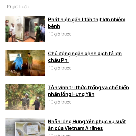
19 giờ trước
Phát hiện gần 1 tấn thịt lợn nhiễm
bệnh
19 giờ trước
Chủ động ngăn bệnh dịch tả lợn
châu Phi
19 giờ trước
Tôn vinh tri thức trồng và chế biến
nhãn lồng Hưng Yên
19 giờ trước
Nhãn lồng Hưng Yên phục vụ suất
ăn của Vietnam Airlines