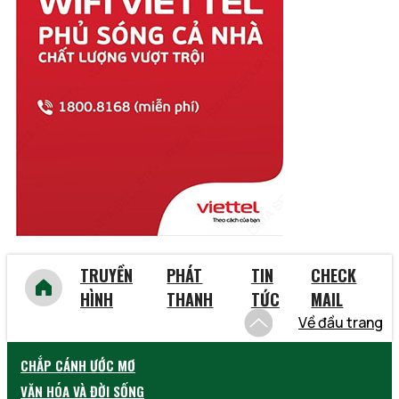
Tiền Giang
Trà Vinh
Tuyên Quang
Vĩnh Long
Vĩnh Phúc
Vũng Tàu
Yên Bái
TRUYỀN
PHÁT
TIN
CHECK
HÌNH
THANH
TỨC
MAIL
Về đầu trang
CHẮP CÁNH ƯỚC MƠ
VĂN HÓA VÀ ĐỜI SỐNG