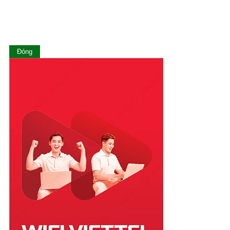
Long An
Nam Định
Nghệ An
Ninh Bình
Ninh Thuận
Đóng
Phú Thọ
Phú Yên
Quảng Bình
Quảng Nam
Quảng Ngãi
Quảng Ninh
Quảng Trị
Sóc Trăng
Sơn La
Tây Ninh
Thái Bình
Thái Nguyên
Thanh Hóa
Thừa Thiên Huế