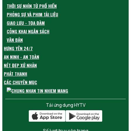
THỜI SỰ NHÌN TỪ PHỐ HIẾN
PHÓNG SỰ VÀ PHIM TÀI LIỆU
GIAO LƯU - TỌA ĐÀM
CÔNG KHAI NGÂN SÁCH
VĂN BẢN
HƯNG YÊN 24/7
AN NINH - AN TOÀN
NÉT ĐẸP XỨ NHÃN
PHÁT THANH
CÁC CHUYÊN MỤC
Tải ứng dụng HYTV
Số lượt truy cập trang