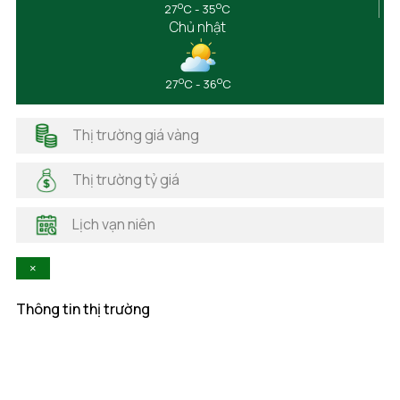
o
o
27
C - 35
C
Điện Biên
Chủ nhật
Đồng Nai
Đồng Tháp
Gia Lai
o
o
27
C - 36
C
Hà Giang
Hải Dương
Thị trường giá vàng
Hải Phòng
Hà Nam
Thị trường tỷ giá
Hà Tĩnh
Hậu Giang
Lịch vạn niên
Hòa Bình
Khánh Hòa
×
Kiên Giang
Kon Tum
Thông tin thị trường
Lai Châu
Lâm Đồng
Lạng Sơn
Lào Cai