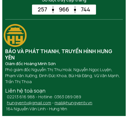
257
966
744
BÁO VÀ PHÁT THANH, TRUYỀN HÌNH HƯNG
YÊN
Giám đốc Hoàng Minh Sơn
Phó giám đốc Nguyễn Thị Thu Hoài, Nguyễn Ngọc Luyện,
Phạm Văn Xướng, Đinh Đức Khoa, Bùi Hải Đăng, Vũ Văn Mạnh,
Trần Thị Thoa
Liên hệ toà soạn
02213 616 988 - Hotline: 0363 089 089
hungyentv@gmail.com
-
mail@hungyentv.vn
164 Nguyễn Văn Linh - Hưng Yên