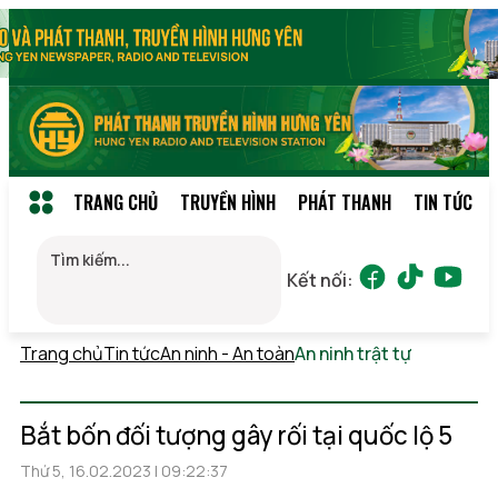
TRANG CHỦ
TRUYỀN HÌNH
PHÁT THANH
TIN TỨC
Kết nối:
Trang chủ
Tin tức
An ninh - An toàn
An ninh trật tự
Thứ 5,
06/08/2026 16:38
(GMT+7)
Bắt bốn đối tượng gây rối tại quốc lộ 5
Thứ 5, 16.02.2023 | 09:22:37