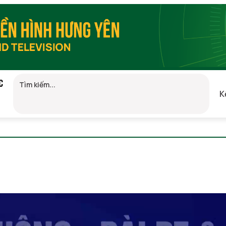
C
K
7, 08/08/2026 06:12
(GMT+7)