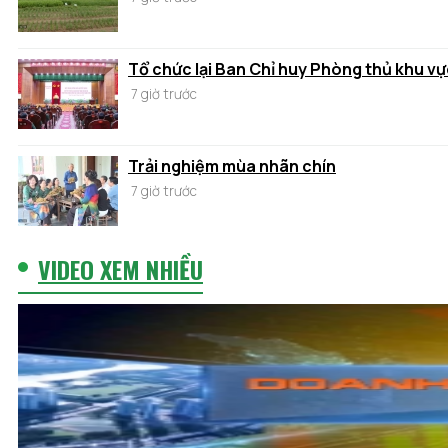
Tổ chức lại Ban Chỉ huy Phòng thủ khu vự
7 giờ trước
Trải nghiệm mùa nhãn chín
7 giờ trước
VIDEO XEM NHIỀU