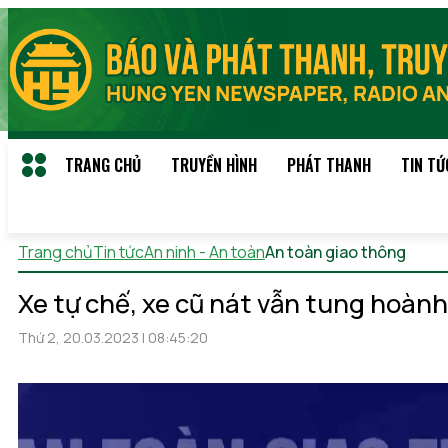
TRANG CHỦ
TRUYỀN HÌNH
PHÁT THANH
TIN TỨ
Trang chủ
Tin tức
An ninh - An toàn
An toàn giao thông
Thứ 
Xe tự chế, xe cũ nát vẫn tung hoành
Thứ 2, 20.03.2023 | 08:45:20