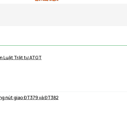
ạm Luật Trật tự ATGT
ông nút giao ĐT379 và ĐT382