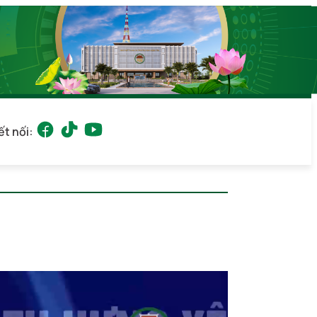
ết nối: