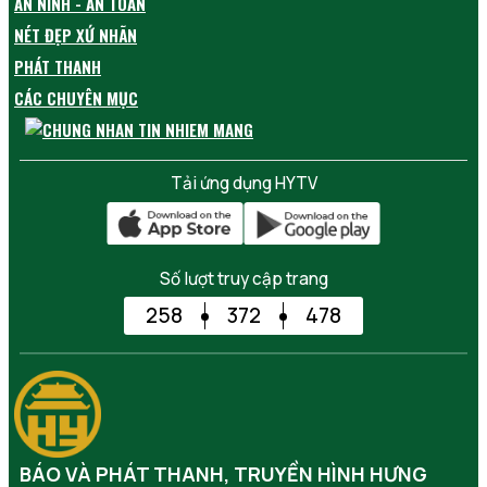
AN NINH - AN TOÀN
NÉT ĐẸP XỨ NHÃN
PHÁT THANH
CÁC CHUYÊN MỤC
Tải ứng dụng HYTV
Số lượt truy cập trang
258
372
478
BÁO VÀ PHÁT THANH, TRUYỀN HÌNH HƯNG