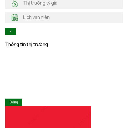
Thị trường tỷ giá
Hà Tĩnh
Hậu Giang
Lịch vạn niên
Hòa Bình
Khánh Hòa
×
Kiên Giang
Kon Tum
Thông tin thị trường
Lai Châu
Lâm Đồng
Lạng Sơn
Lào Cai
Long An
Nam Định
Nghệ An
Ninh Bình
Ninh Thuận
Đóng
Phú Thọ
Phú Yên
Quảng Bình