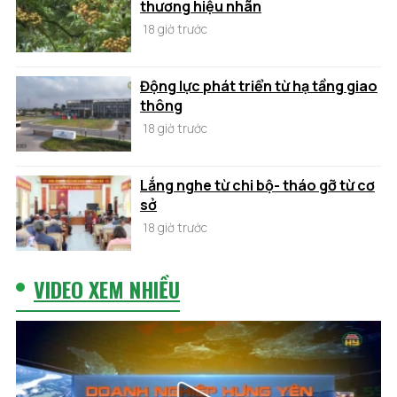
thương hiệu nhãn
18 giờ trước
Động lực phát triển từ hạ tầng giao
thông
18 giờ trước
Lắng nghe từ chi bộ- tháo gỡ từ cơ
sở
18 giờ trước
VIDEO XEM NHIỀU