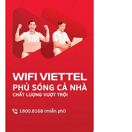
Quảng Nam
Quảng Ngãi
Quảng Ninh
Quảng Trị
Sóc Trăng
Sơn La
Tây Ninh
Thái Bình
Thái Nguyên
Thanh Hóa
Thừa Thiên Huế
Tiền Giang
Trà Vinh
Tuyên Quang
Vĩnh Long
Vĩnh Phúc
Vũng Tàu
Yên Bái