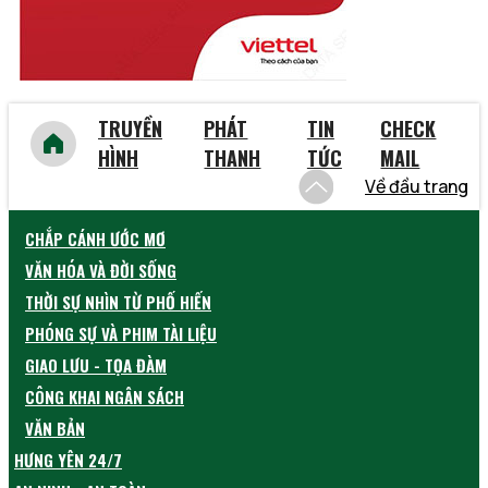
TRUYỀN
PHÁT
TIN
CHECK
HÌNH
THANH
TỨC
MAIL
Về đầu trang
CHẮP CÁNH ƯỚC MƠ
VĂN HÓA VÀ ĐỜI SỐNG
THỜI SỰ NHÌN TỪ PHỐ HIẾN
PHÓNG SỰ VÀ PHIM TÀI LIỆU
GIAO LƯU - TỌA ĐÀM
CÔNG KHAI NGÂN SÁCH
VĂN BẢN
HƯNG YÊN 24/7