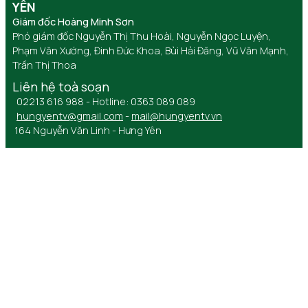
YÊN
Giám đốc Hoàng Minh Sơn
Phó giám đốc Nguyễn Thị Thu Hoài, Nguyễn Ngọc Luyện,
Phạm Văn Xướng, Đinh Đức Khoa, Bùi Hải Đăng, Vũ Văn Mạnh,
Trần Thị Thoa
Liên hệ toà soạn
02213 616 988 - Hotline: 0363 089 089
hungyentv@gmail.com
-
mail@hungyentv.vn
164 Nguyễn Văn Linh - Hưng Yên