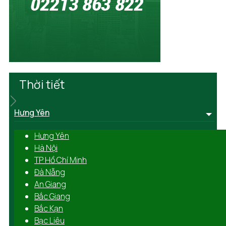
Thời tiết
Hưng Yên
Hưng Yên
Hà Nội
TP Hồ Chí Minh
Đà Nẵng
An Giang
Bắc Giang
Bắc Kạn
Bạc Liêu