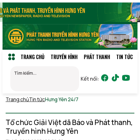
TRANG CHỦ
TRUYỀN HÌNH
PHÁT THANH
TIN TỨC
Kết nối:
Trang chủ
Tin tức
Hưng Yên 24/7
Thứ 2, 10/08/2026 17:48
(GMT+7)
Tổ chức Giải Việt dã Báo và Phát thanh,
Truyền hình Hưng Yên