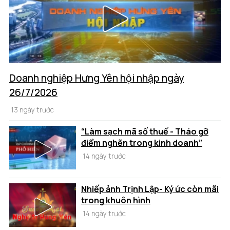
Doanh nghiệp Hưng Yên hội nhập ngày
26/7/2026
13 ngày trước
“Làm sạch mã số thuế - Tháo gỡ
điểm nghẽn trong kinh doanh”
14 ngày trước
Nhiếp ảnh Trịnh Lập- Ký ức còn mãi
trong khuôn hình
14 ngày trước