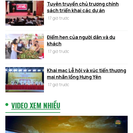
Tuyên truyền chủ trương chính
sách triển khai các dự án
17 giờ trước
Điểm hẹn của người dân và du
khách
17 giờ trước
Khai mạc Lễ hội và xúc tiến thương
mại nhãn lồng Hưng Yên
17 giờ trước
VIDEO XEM NHIỀU