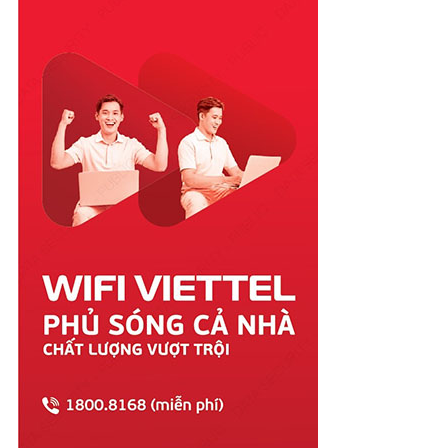
Quảng Bình
Quảng Nam
Quảng Ngãi
Quảng Ninh
Quảng Trị
Sóc Trăng
Sơn La
Tây Ninh
Thái Bình
Thái Nguyên
Thanh Hóa
Thừa Thiên Huế
Tiền Giang
Trà Vinh
Tuyên Quang
Vĩnh Long
Vĩnh Phúc
Vũng Tàu
Yên Bái