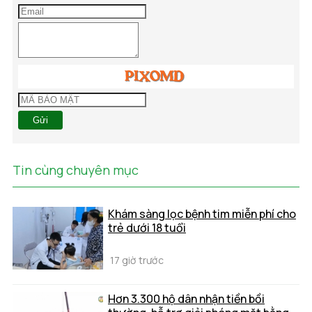
Gửi
Tin cùng chuyên mục
Khám sàng lọc bệnh tim miễn phí cho
trẻ dưới 18 tuổi
17 giờ trước
Hơn 3.300 hộ dân nhận tiền bồi