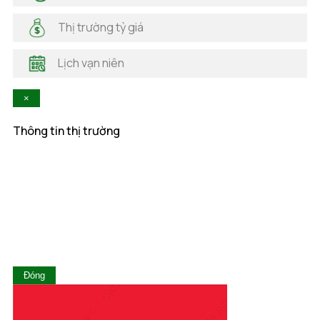
Hải Phòng
Hà Nam
Thị trường tỷ giá
Hà Tĩnh
Hậu Giang
Lịch vạn niên
Hòa Bình
Khánh Hòa
×
Kiên Giang
Kon Tum
Thông tin thị trường
Lai Châu
Lâm Đồng
Lạng Sơn
Lào Cai
Long An
Nam Định
Nghệ An
Ninh Bình
Ninh Thuận
Đóng
Phú Thọ
Phú Yên