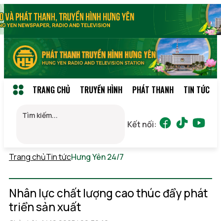
TRANG CHỦ
TRUYỀN HÌNH
PHÁT THANH
TIN TỨC
Kết nối:
Trang chủ
Tin tức
Hưng Yên 24/7
Chủ nhật, 09/08/2026
14:15
(GMT+7)
Nhân lực chất lượng cao thúc đẩy phát
triển sản xuất