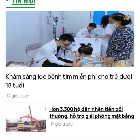
Khám sàng lọc bệnh tim miễn phí cho trẻ dưới
18 tuổi
17 giờ trước
Hơn 3.300 hộ dân nhận tiền bồi
thường, hỗ trợ giải phóng mặt bằng
17 giờ trước