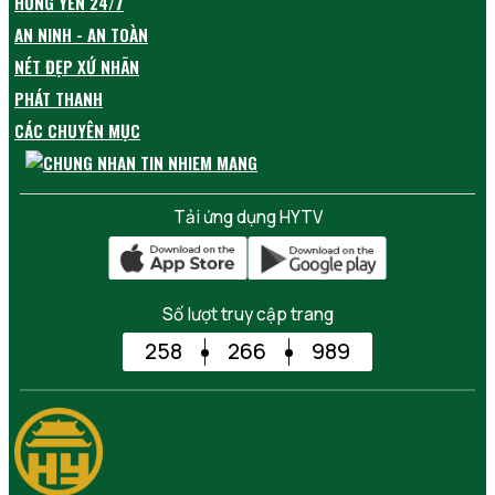
HƯNG YÊN 24/7
AN NINH - AN TOÀN
NÉT ĐẸP XỨ NHÃN
PHÁT THANH
CÁC CHUYÊN MỤC
Tải ứng dụng HYTV
Số lượt truy cập trang
258
266
989