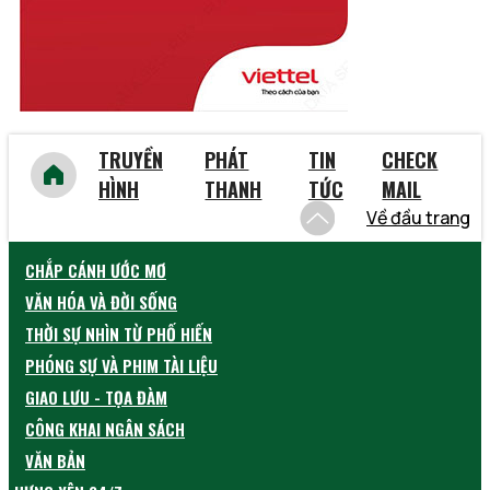
TRUYỀN
PHÁT
TIN
CHECK
HÌNH
THANH
TỨC
MAIL
Về đầu trang
CHẮP CÁNH ƯỚC MƠ
VĂN HÓA VÀ ĐỜI SỐNG
THỜI SỰ NHÌN TỪ PHỐ HIẾN
PHÓNG SỰ VÀ PHIM TÀI LIỆU
GIAO LƯU - TỌA ĐÀM
CÔNG KHAI NGÂN SÁCH
VĂN BẢN