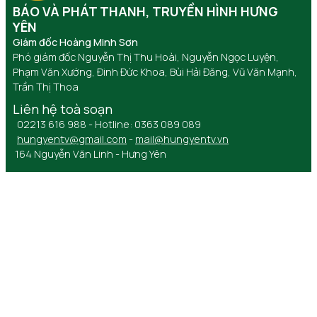
BÁO VÀ PHÁT THANH, TRUYỀN HÌNH HƯNG
YÊN
Giám đốc Hoàng Minh Sơn
Phó giám đốc Nguyễn Thị Thu Hoài, Nguyễn Ngọc Luyện,
Phạm Văn Xướng, Đinh Đức Khoa, Bùi Hải Đăng, Vũ Văn Mạnh,
Trần Thị Thoa
Liên hệ toà soạn
02213 616 988 - Hotline: 0363 089 089
hungyentv@gmail.com
-
mail@hungyentv.vn
164 Nguyễn Văn Linh - Hưng Yên