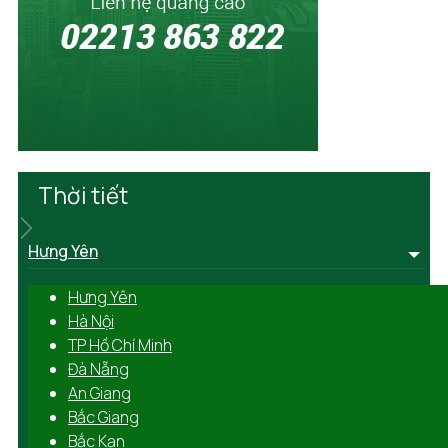
Thời tiết
Hưng Yên
Hưng Yên
Hà Nội
TP Hồ Chí Minh
Đà Nẵng
An Giang
Bắc Giang
Bắc Kạn