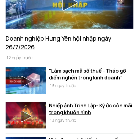
Doanh nghiệp Hưng Yên hội nhập ngày
26/7/2026
12 ngày trước
“Làm sạch mã số thuế - Tháo gỡ
điểm nghẽn trong kinh doanh”
13 ngày trước
Nhiếp ảnh Trịnh Lập- Ký ức còn mãi
trong khuôn hình
13 ngày trước