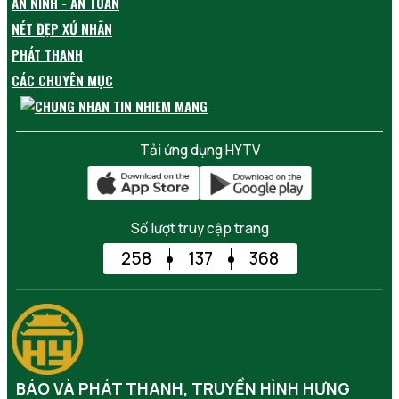
AN NINH - AN TOÀN
NÉT ĐẸP XỨ NHÃN
PHÁT THANH
CÁC CHUYÊN MỤC
Tải ứng dụng HYTV
Số lượt truy cập trang
258
137
368
BÁO VÀ PHÁT THANH, TRUYỀN HÌNH HƯNG