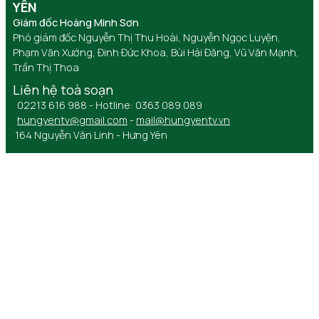
YÊN
Giám đốc Hoàng Minh Sơn
Phó giám đốc Nguyễn Thị Thu Hoài, Nguyễn Ngọc Luyện,
Phạm Văn Xướng, Đinh Đức Khoa, Bùi Hải Đăng, Vũ Văn Mạnh,
Trần Thị Thoa
Liên hệ toà soạn
02213 616 988 - Hotline: 0363 089 089
hungyentv@gmail.com
-
mail@hungyentv.vn
164 Nguyễn Văn Linh - Hưng Yên