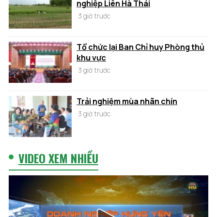
nghiệp Liên Hà Thái
3 giờ trước
Tổ chức lại Ban Chỉ huy Phòng thủ
khu vực
3 giờ trước
Trải nghiệm mùa nhãn chín
3 giờ trước
VIDEO XEM NHIỀU