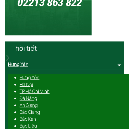
Thời tiết
Hưng Yên
Hưng Yên
Hà Nội
TP Hồ Chí Minh
Đà Nẵng
An Giang
Bắc Giang
Bắc Kạn
Bạc Liêu