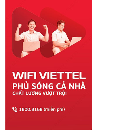
Quảng Nam
Quảng Ngãi
Quảng Ninh
Quảng Trị
Sóc Trăng
Sơn La
Tây Ninh
Thái Bình
Thái Nguyên
Thanh Hóa
Thừa Thiên Huế
Tiền Giang
Trà Vinh
Tuyên Quang
Vĩnh Long
Vĩnh Phúc
Vũng Tàu
Yên Bái