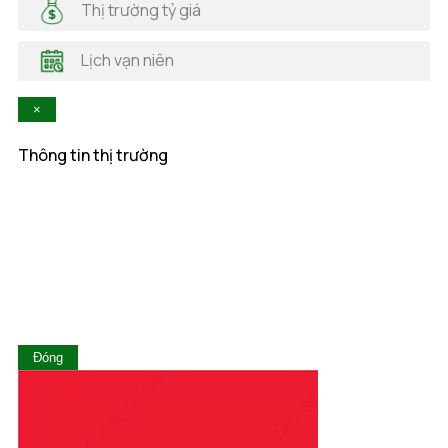
Thị trường tỷ giá
Hà Tĩnh
Hậu Giang
Lịch vạn niên
Hòa Bình
Khánh Hòa
×
Kiên Giang
Kon Tum
Thông tin thị trường
Lai Châu
Lâm Đồng
Lạng Sơn
Lào Cai
Long An
Nam Định
Nghệ An
Ninh Bình
Ninh Thuận
Đóng
Phú Thọ
Phú Yên
Quảng Bình