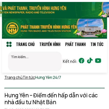
TRANG CHỦ
TRUYỀN HÌNH
PHÁT THANH
TIN TỨC
Kết nối:
Trang chủ
Tin tức
Hưng Yên 24/7
Thứ 7, 08/08/2026
02:02
(GMT+7)
Hưng Yên – Điểm đến hấp dẫn với các
nhà đầu tư Nhật Bản