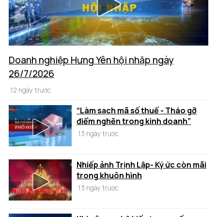
Doanh nghiệp Hưng Yên hội nhập ngày
26/7/2026
12 ngày trước
“Làm sạch mã số thuế - Tháo gỡ
điểm nghẽn trong kinh doanh”
13 ngày trước
Nhiếp ảnh Trịnh Lập- Ký ức còn mãi
trong khuôn hình
13 ngày trước