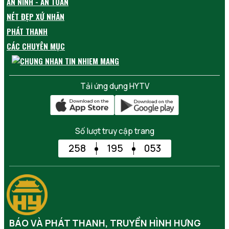
AN NINH - AN TOÀN
NÉT ĐẸP XỨ NHÃN
PHÁT THANH
CÁC CHUYÊN MỤC
Tải ứng dụng HYTV
Số lượt truy cập trang
258
195
053
BÁO VÀ PHÁT THANH, TRUYỀN HÌNH HƯNG