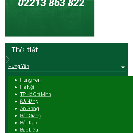
Thời tiết
Hưng Yên
Hưng Yên
Hà Nội
TP Hồ Chí Minh
Đà Nẵng
An Giang
Bắc Giang
Bắc Kạn
Bạc Liêu