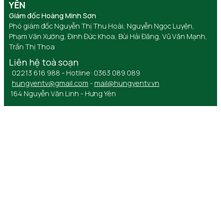
YÊN
Giám đốc Hoàng Minh Sơn
Phó giám đốc Nguyễn Thị Thu Hoài, Nguyễn Ngọc Luyện,
Phạm Văn Xướng, Đinh Đức Khoa, Bùi Hải Đăng, Vũ Văn Mạnh,
Trần Thị Thoa
Liên hệ toà soạn
02213 616 988 - Hotline: 0363 089 089
hungyentv@gmail.com
-
mail@hungyentv.vn
164 Nguyễn Văn Linh - Hưng Yên