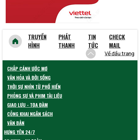
TRUYỀN
PHÁT
TIN
CHECK
HÌNH
THANH
TỨC
MAIL
Về đầu trang
CHẮP CÁNH ƯỚC MƠ
VĂN HÓA VÀ ĐỜI SỐNG
THỜI SỰ NHÌN TỪ PHỐ HIẾN
PHÓNG SỰ VÀ PHIM TÀI LIỆU
GIAO LƯU - TỌA ĐÀM
CÔNG KHAI NGÂN SÁCH
VĂN BẢN
HƯNG YÊN 24/7