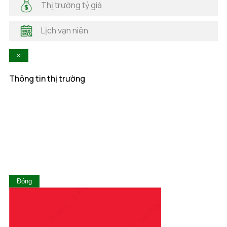
Thị trường tỷ giá
Hà Tĩnh
Hậu Giang
Lịch vạn niên
Hòa Bình
Khánh Hòa
×
Kiên Giang
Kon Tum
Thông tin thị trường
Lai Châu
Lâm Đồng
Lạng Sơn
Lào Cai
Long An
Nam Định
Nghệ An
Ninh Bình
Ninh Thuận
Đóng
Phú Thọ
Phú Yên
Quảng Bình