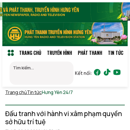
TRANG CHỦ
TRUYỀN HÌNH
PHÁT THANH
TIN TỨC
Kết nối:
Trang chủ
Tin tức
Hưng Yên 24/7
Thứ 7, 08/08/2026
19:52
(GMT+7)
Đấu tranh với hành vi xâm phạm quyền
sở hữu trí tuệ