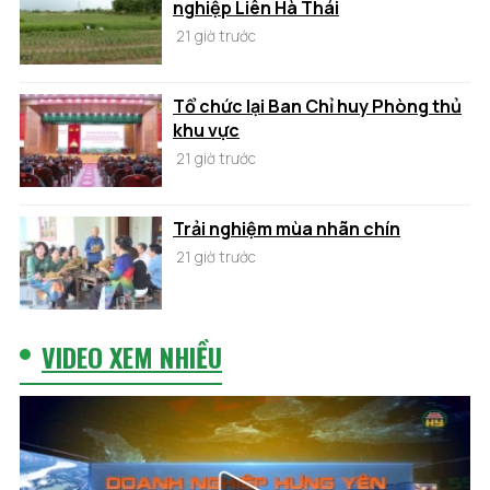
nghiệp Liên Hà Thái
21 giờ trước
Tổ chức lại Ban Chỉ huy Phòng thủ
khu vực
21 giờ trước
Trải nghiệm mùa nhãn chín
21 giờ trước
VIDEO XEM NHIỀU