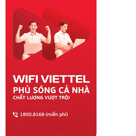
Quảng Nam
Quảng Ngãi
Quảng Ninh
Quảng Trị
Sóc Trăng
Sơn La
Tây Ninh
Thái Bình
Thái Nguyên
Thanh Hóa
Thừa Thiên Huế
Tiền Giang
Trà Vinh
Tuyên Quang
Vĩnh Long
Vĩnh Phúc
Vũng Tàu
Yên Bái