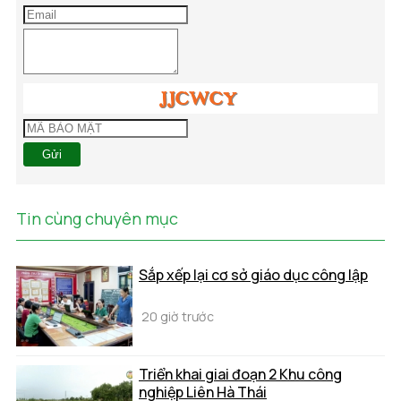
Gửi
Tin cùng chuyên mục
Sắp xếp lại cơ sở giáo dục công lập
20 giờ trước
Triển khai giai đoạn 2 Khu công
nghiệp Liên Hà Thái