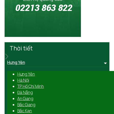
Thời tiết
Hưng Yên
Hưng Yên
Hà Nội
TP Hồ Chí Minh
Đà Nẵng
An Giang
Bắc Giang
Bắc Kạn