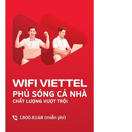
Quảng Bình
Quảng Nam
Quảng Ngãi
Quảng Ninh
Quảng Trị
Sóc Trăng
Sơn La
Tây Ninh
Thái Bình
Thái Nguyên
Thanh Hóa
Thừa Thiên Huế
Tiền Giang
Trà Vinh
Tuyên Quang
Vĩnh Long
Vĩnh Phúc
Vũng Tàu
Yên Bái