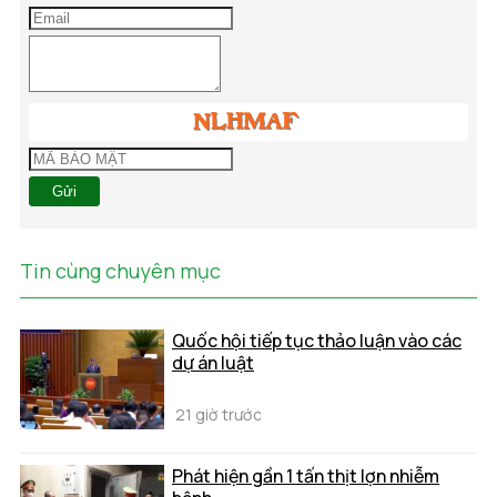
Gửi
Tin cùng chuyên mục
Quốc hội tiếp tục thảo luận vào các
dự án luật
21 giờ trước
Phát hiện gần 1 tấn thịt lợn nhiễm