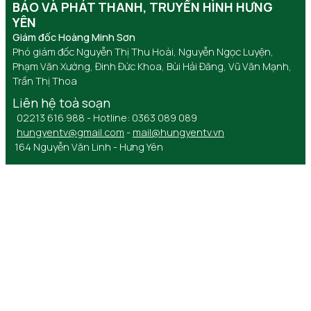
BÁO VÀ PHÁT THANH, TRUYỀN HÌNH HƯNG
YÊN
Giám đốc Hoàng Minh Sơn
Phó giám đốc Nguyễn Thị Thu Hoài, Nguyễn Ngọc Luyện,
Phạm Văn Xướng, Đinh Đức Khoa, Bùi Hải Đăng, Vũ Văn Mạnh,
Trần Thị Thoa
Liên hệ toà soạn
02213 616 988 - Hotline: 0363 089 089
hungyentv@gmail.com
-
mail@hungyentv.vn
164 Nguyễn Văn Linh - Hưng Yên