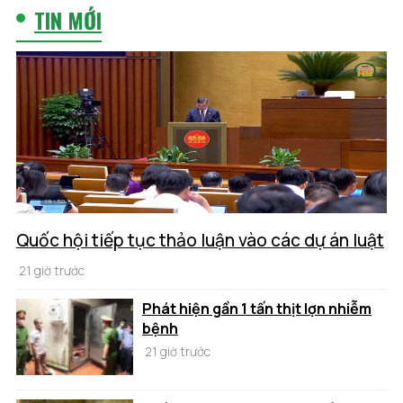
TIN MỚI
Quốc hội tiếp tục thảo luận vào các dự án luật
21 giờ trước
Phát hiện gần 1 tấn thịt lợn nhiễm
bệnh
21 giờ trước