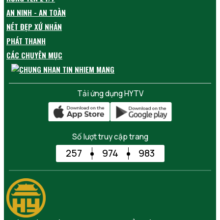
AN NINH - AN TOÀN
NÉT ĐẸP XỨ NHÃN
PHÁT THANH
CÁC CHUYÊN MỤC
Tải ứng dụng HYTV
Số lượt truy cập trang
257
974
983