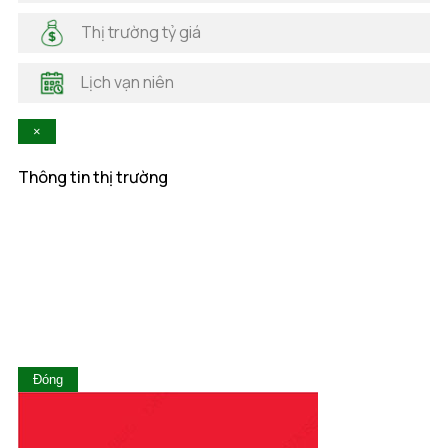
Hà Nam
Thị trường tỷ giá
Hà Tĩnh
Hậu Giang
Lịch vạn niên
Hòa Bình
Khánh Hòa
×
Kiên Giang
Kon Tum
Thông tin thị trường
Lai Châu
Lâm Đồng
Lạng Sơn
Lào Cai
Long An
Nam Định
Nghệ An
Ninh Bình
Ninh Thuận
Đóng
Phú Thọ
Phú Yên