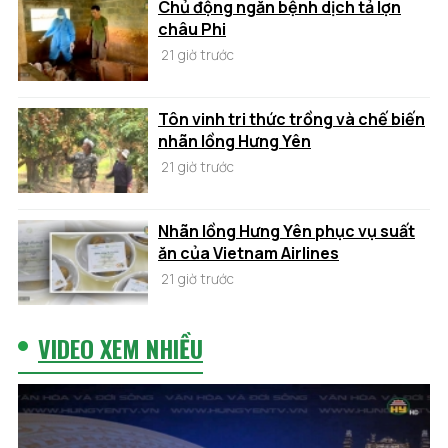
Chủ động ngăn bệnh dịch tả lợn
châu Phi
21 giờ trước
Tôn vinh tri thức trồng và chế biến
nhãn lồng Hưng Yên
21 giờ trước
Nhãn lồng Hưng Yên phục vụ suất
ăn của Vietnam Airlines
21 giờ trước
VIDEO XEM NHIỀU