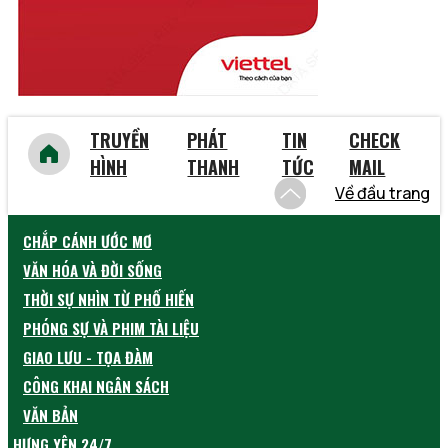
TRUYỀN
PHÁT
TIN
CHECK
HÌNH
THANH
TỨC
MAIL
Về đầu trang
CHẮP CÁNH ƯỚC MƠ
VĂN HÓA VÀ ĐỜI SỐNG
THỜI SỰ NHÌN TỪ PHỐ HIẾN
PHÓNG SỰ VÀ PHIM TÀI LIỆU
GIAO LƯU - TỌA ĐÀM
CÔNG KHAI NGÂN SÁCH
VĂN BẢN
HƯNG YÊN 24/7