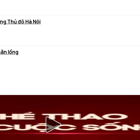
ùng Thủ đô Hà Nội
hãn lồng