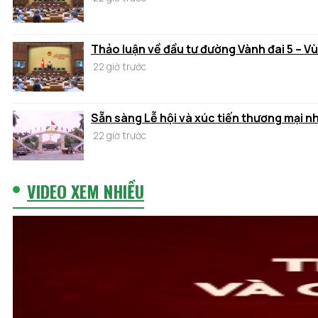
Thảo luận về đầu tư đường Vành đai 5 – V
22 giờ trước
Sẵn sàng Lễ hội và xúc tiến thương mại n
22 giờ trước
VIDEO XEM NHIỀU