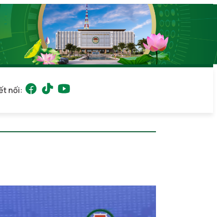
ết nối: