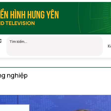
C
K
GMT+7)
ng nghiệp