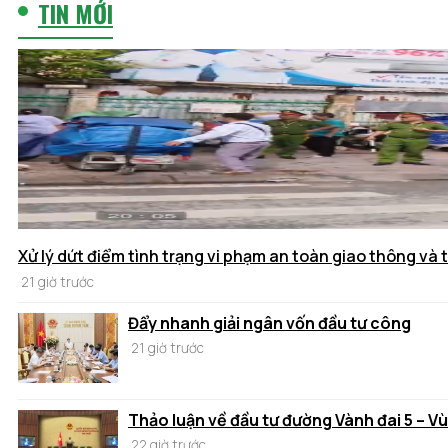
TIN MỚI
Xử lý dứt điểm tình trạng vi phạm an toàn giao thông và t
21 giờ trước
Đẩy nhanh giải ngân vốn đầu tư công
21 giờ trước
Thảo luận về đầu tư đường Vành đai 5 – V
22 giờ trước