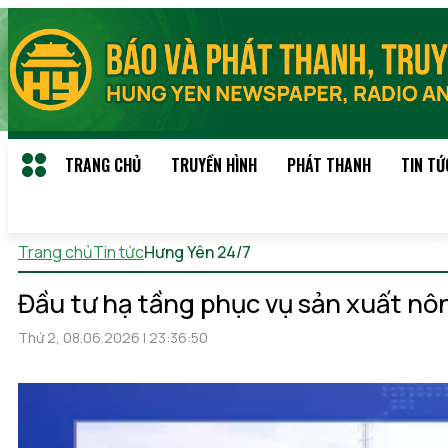
TRANG CHỦ
TRUYỀN HÌNH
PHÁT THANH
TIN TỨ
Trang chủ
Tin tức
Hưng Yên 24/7
Thứ 6, 07/08/2026 21:17
(
Đầu tư hạ tầng phục vụ sản xuất nô
Thứ 2, 08.06.2026 | 23:36:50