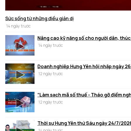
Sức sống từ những điều giản dị
14 ngày trước
Nâng cao kỹ năng số cho người dân, thúc
14 ngày trước
Doanh nghiệp Hưng Yên hội nhập ngày 2
12 ngày trước
“Làm sạch mã số thuế - Tháo gỡ điểm ng
12 ngày trước
Thời sự Hưng Yên thứ Sáu ngày 24/7/202
14 ngày trước