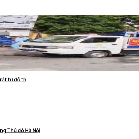
rật tự đô thị
ùng Thủ đô Hà Nội