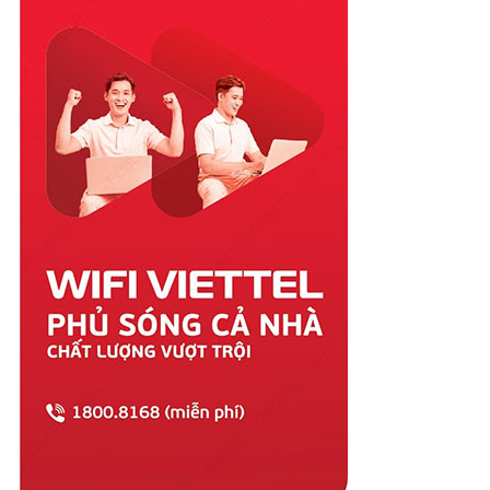
Quảng Nam
Quảng Ngãi
Quảng Ninh
Quảng Trị
Sóc Trăng
Sơn La
Tây Ninh
Thái Bình
Thái Nguyên
Thanh Hóa
Thừa Thiên Huế
Tiền Giang
Trà Vinh
Tuyên Quang
Vĩnh Long
Vĩnh Phúc
Vũng Tàu
Yên Bái