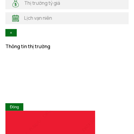
Thị trường tỷ giá
Hà Tĩnh
Hậu Giang
Lịch vạn niên
Hòa Bình
Khánh Hòa
×
Kiên Giang
Kon Tum
Thông tin thị trường
Lai Châu
Lâm Đồng
Lạng Sơn
Lào Cai
Long An
Nam Định
Nghệ An
Ninh Bình
Ninh Thuận
Đóng
Phú Thọ
Phú Yên
Quảng Bình