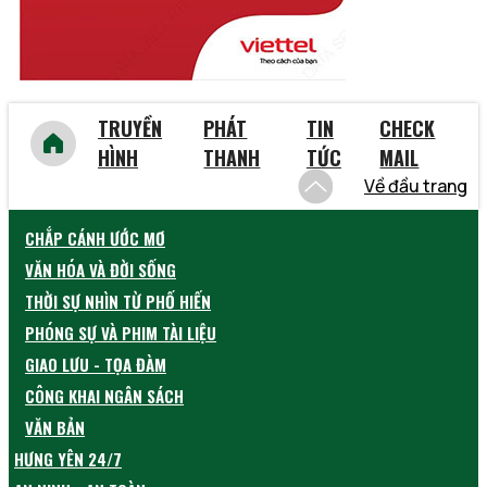
TRUYỀN
PHÁT
TIN
CHECK
HÌNH
THANH
TỨC
MAIL
Về đầu trang
CHẮP CÁNH ƯỚC MƠ
VĂN HÓA VÀ ĐỜI SỐNG
THỜI SỰ NHÌN TỪ PHỐ HIẾN
PHÓNG SỰ VÀ PHIM TÀI LIỆU
GIAO LƯU - TỌA ĐÀM
CÔNG KHAI NGÂN SÁCH
VĂN BẢN
HƯNG YÊN 24/7