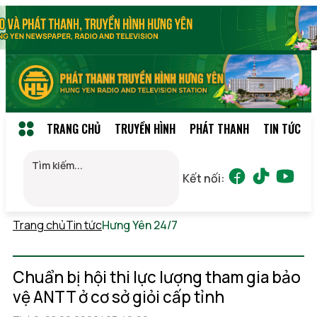
TRANG CHỦ
TRUYỀN HÌNH
PHÁT THANH
TIN TỨC
Kết nối:
Trang chủ
Tin tức
Hưng Yên 24/7
Thứ 2, 10/08/2026
15:42
(GMT+7)
Chuẩn bị hội thi lực lượng tham gia bảo
vệ ANTT ở cơ sở giỏi cấp tỉnh