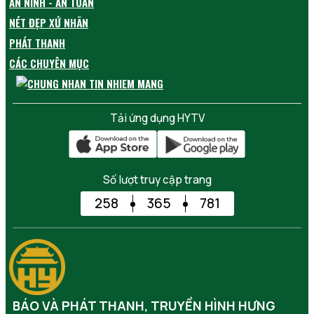
AN NINH - AN TOÀN
NÉT ĐẸP XỨ NHÃN
PHÁT THANH
CÁC CHUYÊN MỤC
Tải ứng dụng HYTV
Số lượt truy cập trang
258
365
781
BÁO VÀ PHÁT THANH, TRUYỀN HÌNH HƯNG