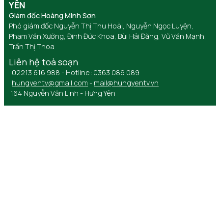
YÊN
Giám đốc Hoàng Minh Sơn
Phó giám đốc Nguyễn Thị Thu Hoài, Nguyễn Ngọc Luyện,
Phạm Văn Xướng, Đinh Đức Khoa, Bùi Hải Đăng, Vũ Văn Mạnh,
Trần Thị Thoa
Liên hệ toà soạn
02213 616 988 - Hotline: 0363 089 089
hungyentv@gmail.com
-
mail@hungyentv.vn
164 Nguyễn Văn Linh - Hưng Yên