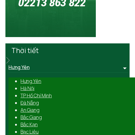
Thời tiết
Hưng Yên
Hưng Yên
Hà Nội
TP Hồ Chí Minh
Đà Nẵng
An Giang
Bắc Giang
Bắc Kạn
Bạc Liêu