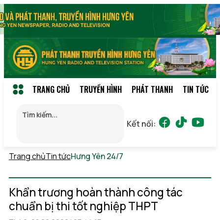
TRANG CHỦ
TRUYỀN HÌNH
PHÁT THANH
TIN TỨC
Kết nối:
Trang chủ
Tin tức
Hưng Yên 24/7
Thứ 6, 07/08/2026
09:07
(GMT+7)
Khẩn trương hoàn thành công tác
chuẩn bị thi tốt nghiệp THPT