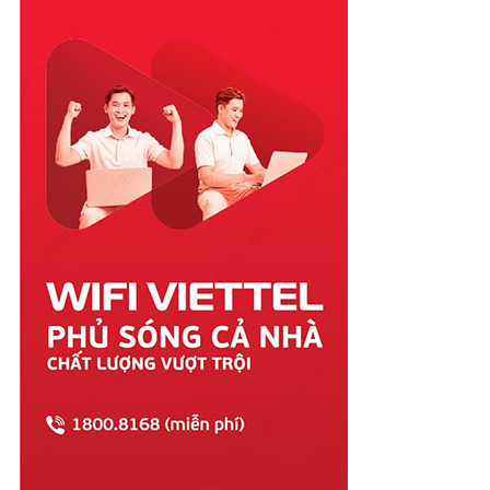
Quảng Nam
Quảng Ngãi
Quảng Ninh
Quảng Trị
Sóc Trăng
Sơn La
Tây Ninh
Thái Bình
Thái Nguyên
Thanh Hóa
Thừa Thiên Huế
Tiền Giang
Trà Vinh
Tuyên Quang
Vĩnh Long
Vĩnh Phúc
Vũng Tàu
Yên Bái