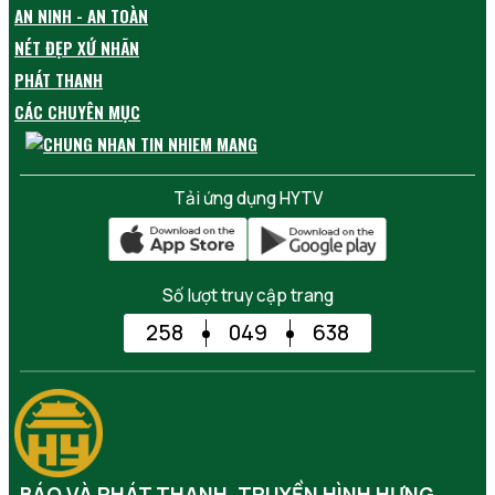
AN NINH - AN TOÀN
NÉT ĐẸP XỨ NHÃN
PHÁT THANH
CÁC CHUYÊN MỤC
Tải ứng dụng HYTV
Số lượt truy cập trang
258
049
638
BÁO VÀ PHÁT THANH, TRUYỀN HÌNH HƯNG