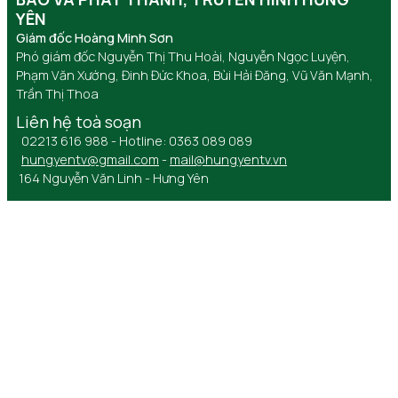
YÊN
Giám đốc Hoàng Minh Sơn
Phó giám đốc Nguyễn Thị Thu Hoài, Nguyễn Ngọc Luyện,
Phạm Văn Xướng, Đinh Đức Khoa, Bùi Hải Đăng, Vũ Văn Mạnh,
Trần Thị Thoa
Liên hệ toà soạn
02213 616 988 - Hotline: 0363 089 089
hungyentv@gmail.com
-
mail@hungyentv.vn
164 Nguyễn Văn Linh - Hưng Yên