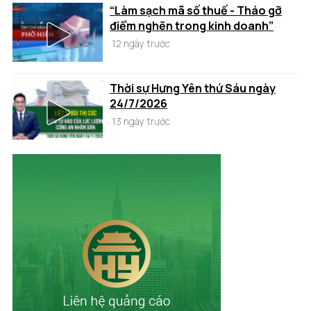
“Làm sạch mã số thuế - Tháo gỡ
điểm nghẽn trong kinh doanh”
12 ngày trước
Thời sự Hưng Yên thứ Sáu ngày
24/7/2026
13 ngày trước