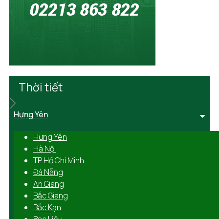
Thời tiết
Hưng Yên
Hưng Yên
Hà Nội
TP Hồ Chí Minh
Đà Nẵng
An Giang
Bắc Giang
Bắc Kạn
Bạc Liêu