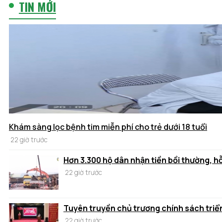
TIN MỚI
Khám sàng lọc bệnh tim miễn phí cho trẻ dưới 18 tuổi
22 giờ trước
Hơn 3.300 hộ dân nhận tiền bồi thường, h
22 giờ trước
Tuyên truyền chủ trương chính sách triển
22 giờ trước