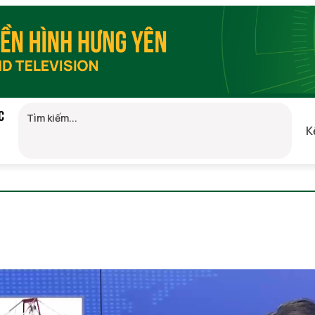
C
K
05
(GMT+7)