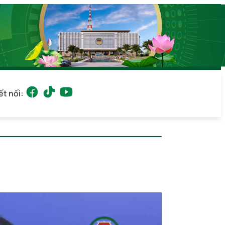
ết nối: