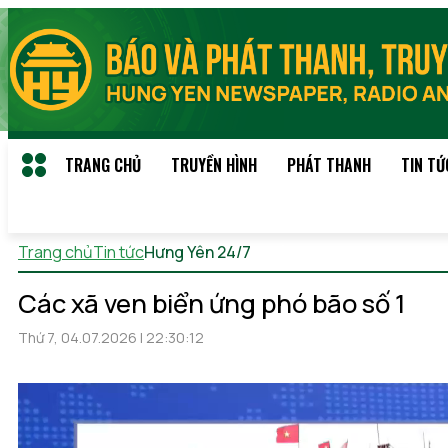
TRANG CHỦ
TRUYỀN HÌNH
PHÁT THANH
TIN TỨ
Trang chủ
Tin tức
Hưng Yên 24/7
Chủ nhật, 09/08/2026 19:
Các xã ven biển ứng phó bão số 1
Thứ 7, 04.07.2026 | 22:30:12