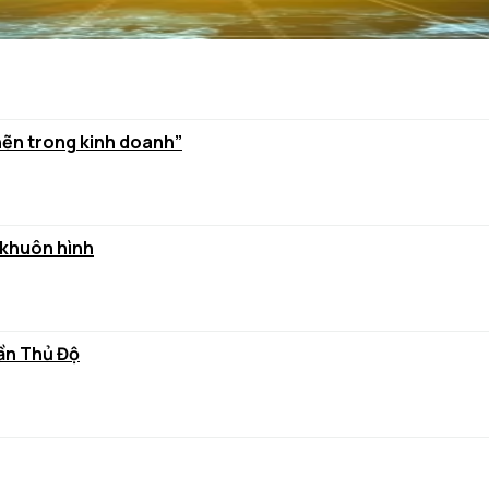
hẽn trong kinh doanh”
 khuôn hình
rần Thủ Độ