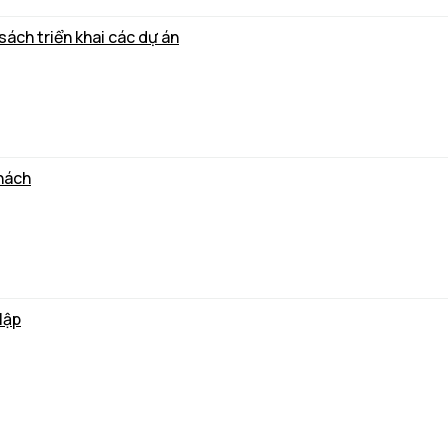
ách triển khai các dự án
hách
lập