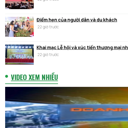
Điểm hẹn của người dân và du khách
22 giờ trước
Khai mạc Lễ hội và xúc tiến thương mại n
22 giờ trước
VIDEO XEM NHIỀU