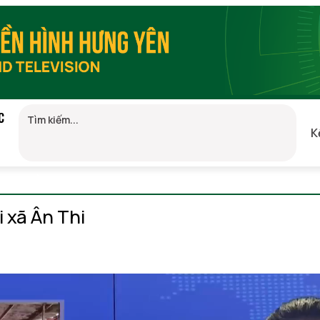
C
K
(GMT+7)
 xã Ân Thi