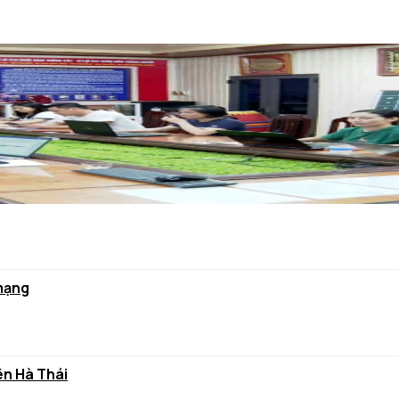
 mạng
ên Hà Thái