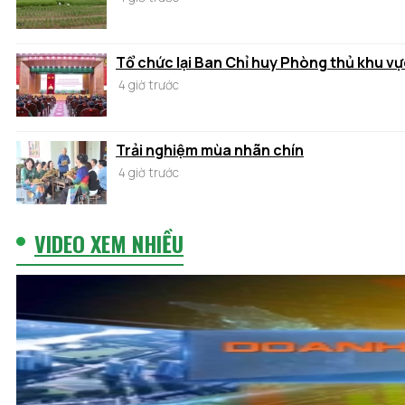
Tổ chức lại Ban Chỉ huy Phòng thủ khu vự
4 giờ trước
Trải nghiệm mùa nhãn chín
4 giờ trước
VIDEO XEM NHIỀU