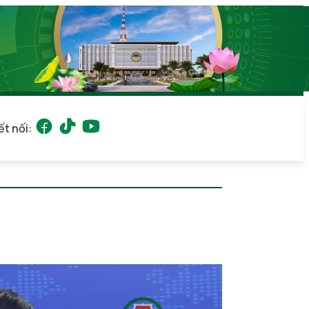
ết nối: