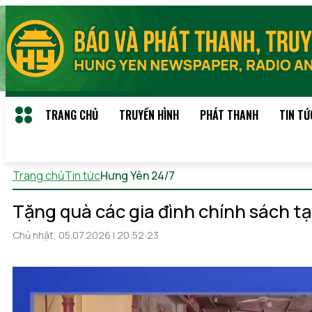
TRANG CHỦ
TRUYỀN HÌNH
PHÁT THANH
TIN TỨ
Trang chủ
Tin tức
Hưng Yên 24/7
Thứ 7, 08/08/2026 02:49
Tặng quà các gia đình chính sách tại
Chủ nhật, 05.07.2026 | 20:52:23