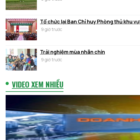
Tổ chức lại Ban Chỉ huy Phòng thủ khu vự
9 giờ trước
Trải nghiệm mùa nhãn chín
9 giờ trước
VIDEO XEM NHIỀU