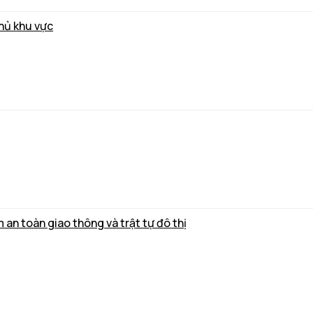
thủ khu vực
m an toàn giao thông và trật tự đô thị