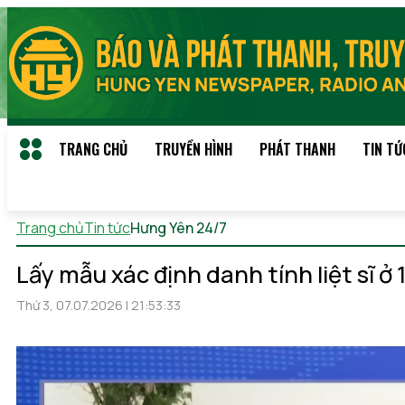
TRANG CHỦ
TRUYỀN HÌNH
PHÁT THANH
TIN TỨ
Trang chủ
Tin tức
Hưng Yên 24/7
Thứ 7, 08/08/2026 08:01
(
Lấy mẫu xác định danh tính liệt sĩ ở
Thứ 3, 07.07.2026 | 21:53:33