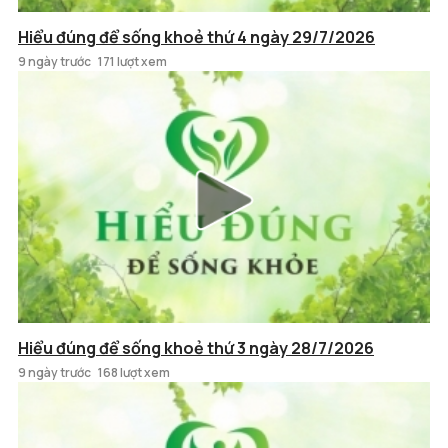
Hiểu đúng để sống khoẻ thứ 4 ngày 29/7/2026
9 ngày trước
171 lượt xem
Hiểu đúng để sống khoẻ thứ 3 ngày 28/7/2026
9 ngày trước
168 lượt xem