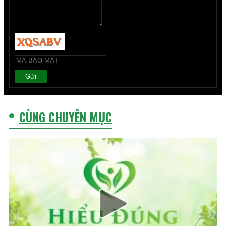
Gửi
CÙNG CHUYÊN MỤC