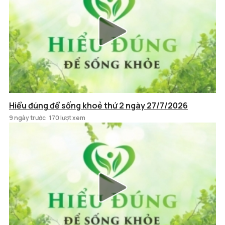
Hiểu đúng để sống khoẻ thứ 2 ngày 27/7/2026
9 ngày trước
170 lượt xem