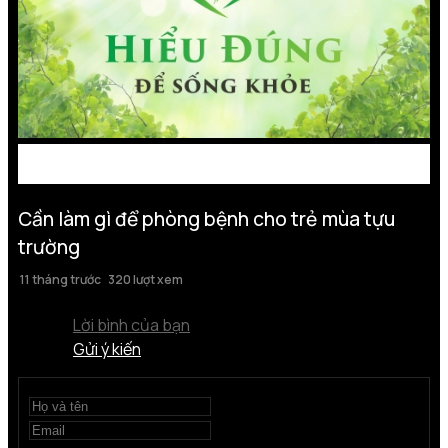
Cần làm gì để phòng bệnh cho trẻ mùa tựu
trường
11 tháng trước
320 lượt xem
Lời bình của bạn
Gửi ý kiến