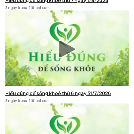
Hiểu đúng để sống khoẻ thứ 7 ngày 1/8/2026
5 ngày trước
118 lượt xem
Hiểu đúng để sống khoẻ thứ 6 ngày 31/7/2026
5 ngày trước
118 lượt xem