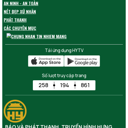
AN NINH - AN TOÀN
NÉT ĐẸP XỨ NHÃN
PHÁT THANH
CÁC CHUYÊN MỤC
Tải ứng dụng HYTV
Số lượt truy cập trang
258
194
861
BÁO VÀ PHÁT THANH, TRUYỀN HÌNH HƯNG