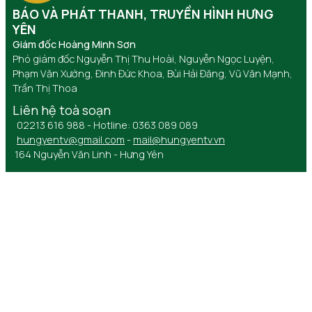
BÁO VÀ PHÁT THANH, TRUYỀN HÌNH HƯNG
YÊN
Giám đốc Hoàng Minh Sơn
Phó giám đốc Nguyễn Thị Thu Hoài, Nguyễn Ngọc Luyện,
Phạm Văn Xướng, Đinh Đức Khoa, Bùi Hải Đăng, Vũ Văn Mạnh,
Trần Thị Thoa
Liên hệ toà soạn
02213 616 988 - Hotline: 0363 089 089
hungyentv@gmail.com
-
mail@hungyentv.vn
164 Nguyễn Văn Linh - Hưng Yên