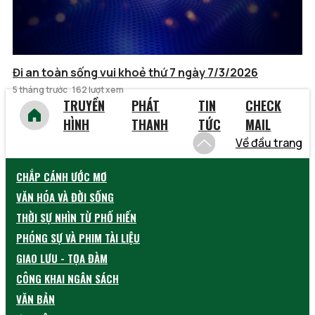
Đi an toàn sống vui khoẻ thứ 7 ngày 7/3/2026
5 tháng trước
162 lượt xem
TRUYỀN
PHÁT
TIN
CHECK
HÌNH
THANH
TỨC
MAIL
Về đầu trang
CHẮP CÁNH ƯỚC MƠ
VĂN HÓA VÀ ĐỜI SỐNG
THỜI SỰ NHÌN TỪ PHỐ HIẾN
PHÓNG SỰ VÀ PHIM TÀI LIỆU
GIAO LƯU - TỌA ĐÀM
CÔNG KHAI NGÂN SÁCH
VĂN BẢN