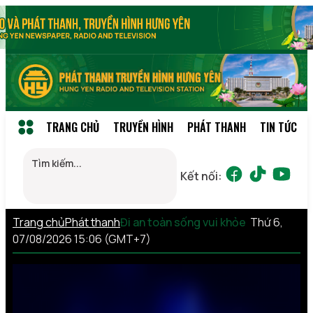
TRANG CHỦ
TRUYỀN HÌNH
PHÁT THANH
TIN TỨC
Kết nối:
Trang chủ
Phát thanh
Đi an toàn sống vui khỏe
Thứ 6,
07/08/2026 15:06 (GMT+7)