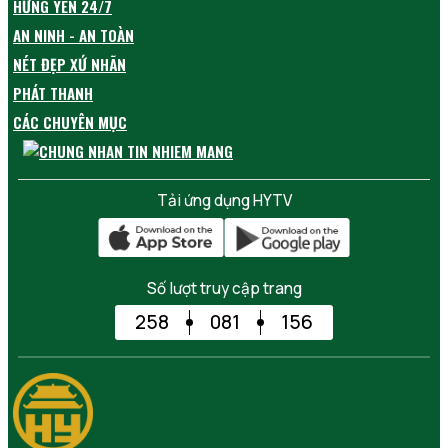
HƯNG YÊN 24/7
AN NINH - AN TOÀN
NÉT ĐẸP XỨ NHÃN
PHÁT THANH
CÁC CHUYÊN MỤC
Tải ứng dụng HYTV
Số lượt truy cập trang
258
081
156