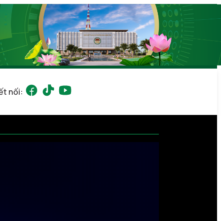
ết nối: