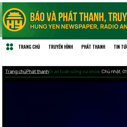
TRANG CHỦ
TRUYỀN HÌNH
PHÁT THANH
TIN TỨ
Trang chủ
Phát thanh
Đi an toàn sống vui khỏe
Chủ nhật, 0