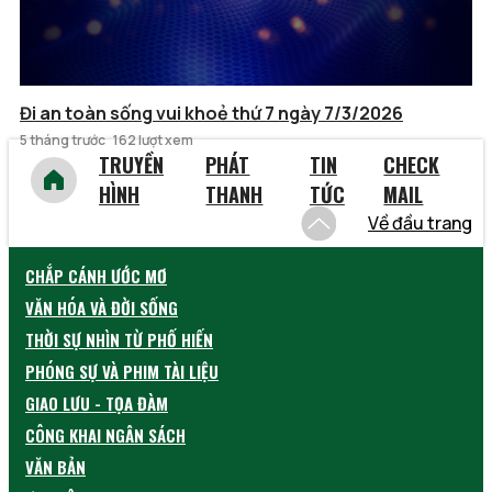
Đi an toàn sống vui khoẻ thứ 7 ngày 7/3/2026
5 tháng trước
162 lượt xem
TRUYỀN
PHÁT
TIN
CHECK
HÌNH
THANH
TỨC
MAIL
Về đầu trang
CHẮP CÁNH ƯỚC MƠ
VĂN HÓA VÀ ĐỜI SỐNG
THỜI SỰ NHÌN TỪ PHỐ HIẾN
PHÓNG SỰ VÀ PHIM TÀI LIỆU
GIAO LƯU - TỌA ĐÀM
CÔNG KHAI NGÂN SÁCH
VĂN BẢN