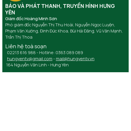
BÁO VÀ PHÁT THANH, TRUYỀN HÌNH HƯNG
YÊN
Giám đốc Hoàng Minh Sơn
Phó giám đốc Nguyễn Thị Thu Hoài, Nguyễn Ngọc Luyện,
Phạm Văn Xướng, Đinh Đức Khoa, Bùi Hải Đăng, Vũ Văn Mạnh,
Trần Thị Thoa
Liên hệ toà soạn
02213 616 988 - Hotline: 0363 089 089
hungyentv@gmail.com
-
mail@hungyentv.vn
164 Nguyễn Văn Linh - Hưng Yên