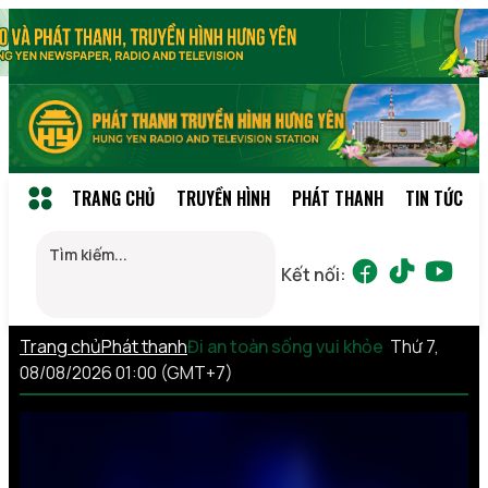
TRANG CHỦ
TRUYỀN HÌNH
PHÁT THANH
TIN TỨC
Kết nối:
Trang chủ
Phát thanh
Đi an toàn sống vui khỏe
Thứ 7,
08/08/2026 01:00 (GMT+7)