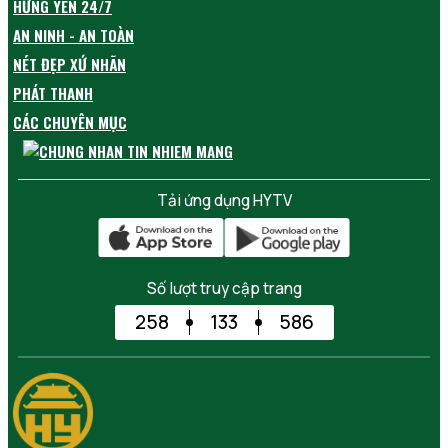
HƯNG YÊN 24/7
AN NINH - AN TOÀN
NÉT ĐẸP XỨ NHÃN
PHÁT THANH
CÁC CHUYÊN MỤC
Tải ứng dụng HYTV
Số lượt truy cập trang
258
133
586