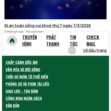
Đi an toàn sống vui khoẻ thứ 7 ngày 7/3/2026
5 tháng trước
164 lượt xem
TRUYỀN
PHÁT
TIN
CHECK
HÌNH
THANH
TỨC
MAIL
Về đầu trang
CHẮP CÁNH ƯỚC MƠ
VĂN HÓA VÀ ĐỜI SỐNG
THỜI SỰ NHÌN TỪ PHỐ HIẾN
PHÓNG SỰ VÀ PHIM TÀI LIỆU
GIAO LƯU - TỌA ĐÀM
CÔNG KHAI NGÂN SÁCH
VĂN BẢN