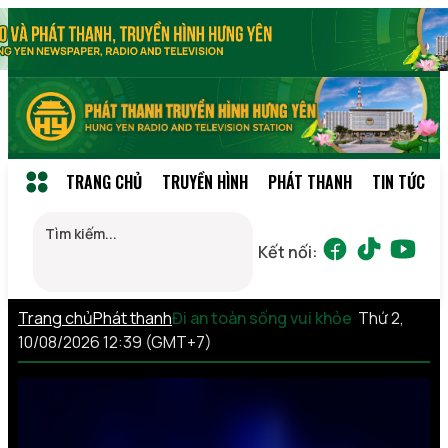
TRANG CHỦ
TRUYỀN HÌNH
PHÁT THANH
TIN TỨC
Kết nối:
Trang chủ
Phát thanh
Đi an toàn sống vui khỏe
Thứ 2,
10/08/2026 12:39 (GMT+7)