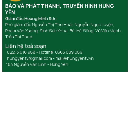
BÁO VÀ PHÁT THANH, TRUYỀN HÌNH HƯNG
YÊN
Giám đốc Hoàng Minh Sơn
Phó giám đốc Nguyễn Thị Thu Hoài, Nguyễn Ngọc Luyện,
Phạm Văn Xướng, Đinh Đức Khoa, Bùi Hải Đăng, Vũ Văn Mạnh,
Trần Thị Thoa
Liên hệ toà soạn
02213 616 988 - Hotline: 0363 089 089
hungyentv@gmail.com
-
mail@hungyentv.vn
164 Nguyễn Văn Linh - Hưng Yên