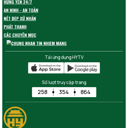
HƯNG YÊN 24/7
AN NINH - AN TOÀN
NÉT ĐẸP XỨ NHÃN
PHÁT THANH
CÁC CHUYÊN MỤC
Tải ứng dụng HYTV
Số lượt truy cập trang
258
354
864