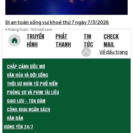
Đi an toàn sống vui khoẻ thứ 7 ngày 7/3/2026
5 tháng trước
162 lượt xem
TRUYỀN
PHÁT
TIN
CHECK
HÌNH
THANH
TỨC
MAIL
Về đầu trang
CHẮP CÁNH ƯỚC MƠ
VĂN HÓA VÀ ĐỜI SỐNG
THỜI SỰ NHÌN TỪ PHỐ HIẾN
PHÓNG SỰ VÀ PHIM TÀI LIỆU
GIAO LƯU - TỌA ĐÀM
CÔNG KHAI NGÂN SÁCH
VĂN BẢN
HƯNG YÊN 24/7