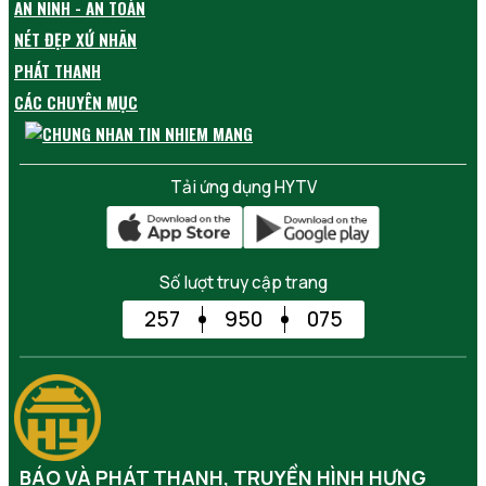
AN NINH - AN TOÀN
NÉT ĐẸP XỨ NHÃN
PHÁT THANH
CÁC CHUYÊN MỤC
Tải ứng dụng HYTV
Số lượt truy cập trang
257
950
075
BÁO VÀ PHÁT THANH, TRUYỀN HÌNH HƯNG