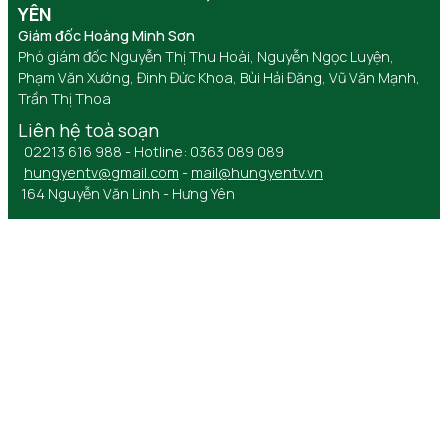
YÊN
Giám đốc Hoàng Minh Sơn
Phó giám đốc Nguyễn Thị Thu Hoài, Nguyễn Ngọc Luyện,
Phạm Văn Xướng, Đinh Đức Khoa, Bùi Hải Đăng, Vũ Văn Mạnh,
Trần Thị Thoa
Liên hệ toà soạn
02213 616 988 - Hotline: 0363 089 089
hungyentv@gmail.com
-
mail@hungyentv.vn
164 Nguyễn Văn Linh - Hưng Yên