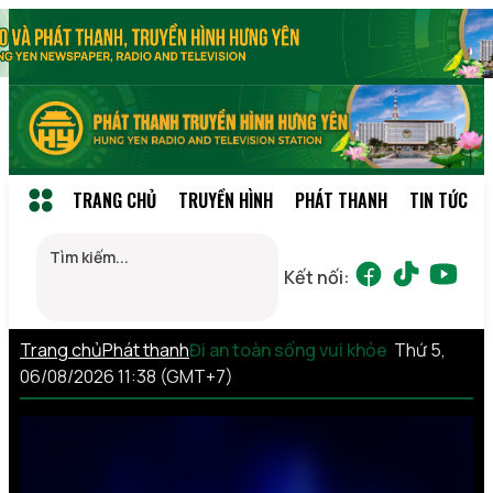
TRANG CHỦ
TRUYỀN HÌNH
PHÁT THANH
TIN TỨC
Kết nối:
Trang chủ
Phát thanh
Đi an toàn sống vui khỏe
Thứ 5,
06/08/2026 11:38 (GMT+7)