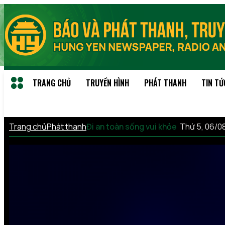
TRANG CHỦ
TRUYỀN HÌNH
PHÁT THANH
TIN TỨ
Trang chủ
Phát thanh
Đi an toàn sống vui khỏe
Thứ 5, 06/0