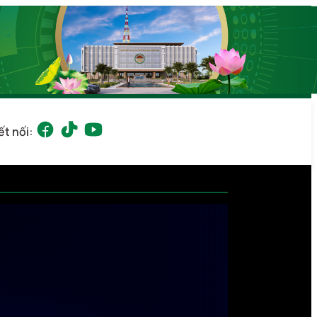
ết nối: