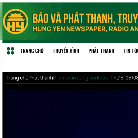
TRANG CHỦ
TRUYỀN HÌNH
PHÁT THANH
TIN TỨ
Trang chủ
Phát thanh
Đi an toàn sống vui khỏe
Thứ 5, 06/0