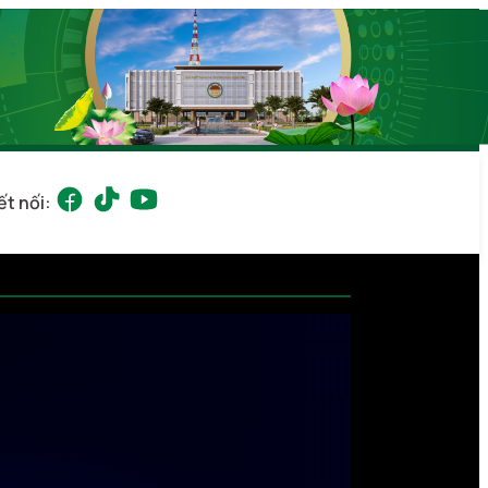
ết nối: