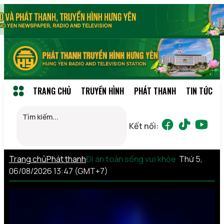
TRANG CHỦ
TRUYỀN HÌNH
PHÁT THANH
TIN TỨC
Kết nối:
Trang chủ
Phát thanh
Đi an toàn sống vui khỏe
Thứ 5,
06/08/2026 13:47 (GMT+7)