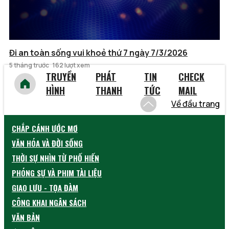
Đi an toàn sống vui khoẻ thứ 7 ngày 7/3/2026
5 tháng trước
162 lượt xem
TRUYỀN
PHÁT
TIN
CHECK
HÌNH
THANH
TỨC
MAIL
Về đầu trang
CHẮP CÁNH ƯỚC MƠ
VĂN HÓA VÀ ĐỜI SỐNG
THỜI SỰ NHÌN TỪ PHỐ HIẾN
PHÓNG SỰ VÀ PHIM TÀI LIỆU
GIAO LƯU - TỌA ĐÀM
CÔNG KHAI NGÂN SÁCH
VĂN BẢN