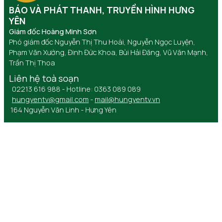
BÁO VÀ PHÁT THANH, TRUYỀN HÌNH HƯNG
YÊN
Giám đốc Hoàng Minh Sơn
Phó giám đốc Nguyễn Thị Thu Hoài, Nguyễn Ngọc Luyện,
Phạm Văn Xướng, Đinh Đức Khoa, Bùi Hải Đăng, Vũ Văn Mạnh,
Trần Thị Thoa
Liên hệ toà soạn
02213 616 988 - Hotline: 0363 089 089
hungyentv@gmail.com
-
mail@hungyentv.vn
164 Nguyễn Văn Linh - Hưng Yên