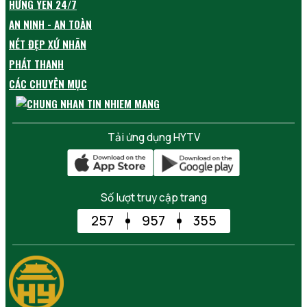
HƯNG YÊN 24/7
AN NINH - AN TOÀN
NÉT ĐẸP XỨ NHÃN
PHÁT THANH
CÁC CHUYÊN MỤC
Tải ứng dụng HYTV
Số lượt truy cập trang
257
957
355