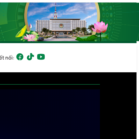
ết nối: