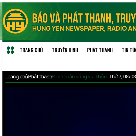
TRANG CHỦ
TRUYỀN HÌNH
PHÁT THANH
TIN TỨ
Trang chủ
Phát thanh
Đi an toàn sống vui khỏe
Thứ 7, 08/0