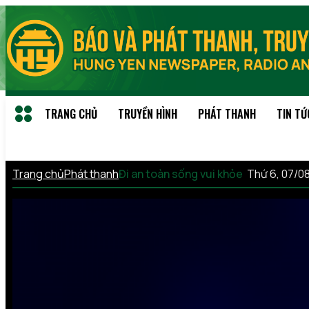
TRANG CHỦ
TRUYỀN HÌNH
PHÁT THANH
TIN TỨ
Trang chủ
Phát thanh
Đi an toàn sống vui khỏe
Thứ 6, 07/0