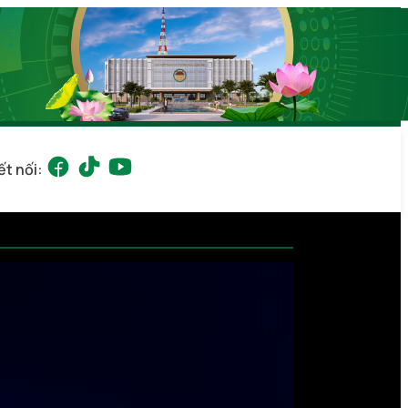
ết nối: