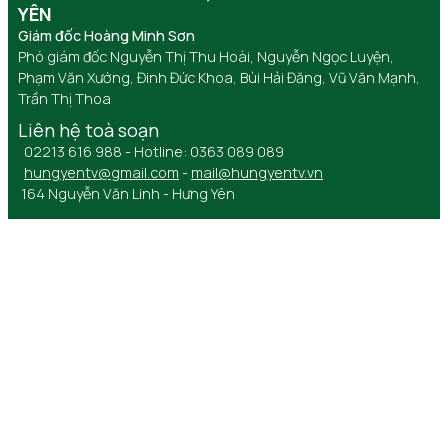
YÊN
Giám đốc Hoàng Minh Sơn
Phó giám đốc Nguyễn Thị Thu Hoài, Nguyễn Ngọc Luyện,
Phạm Văn Xướng, Đinh Đức Khoa, Bùi Hải Đăng, Vũ Văn Mạnh,
Trần Thị Thoa
Liên hệ toà soạn
02213 616 988 - Hotline: 0363 089 089
hungyentv@gmail.com
-
mail@hungyentv.vn
164 Nguyễn Văn Linh - Hưng Yên