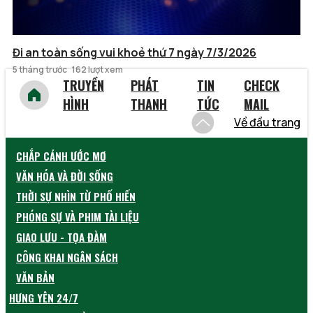
Đi an toàn sống vui khoẻ thứ 7 ngày 7/3/2026
5 tháng trước
162 lượt xem
TRUYỀN
PHÁT
TIN
CHECK
HÌNH
THANH
TỨC
MAIL
Về đầu trang
CHẮP CÁNH ƯỚC MƠ
VĂN HÓA VÀ ĐỜI SỐNG
THỜI SỰ NHÌN TỪ PHỐ HIẾN
PHÓNG SỰ VÀ PHIM TÀI LIỆU
GIAO LƯU - TỌA ĐÀM
CÔNG KHAI NGÂN SÁCH
VĂN BẢN
HƯNG YÊN 24/7