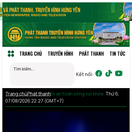
TRANG CHỦ
TRUYỀN HÌNH
PHÁT THANH
TIN TỨC
Kết nối:
Trang chủ
Phát thanh
Đi an toàn sống vui khỏe
Thứ 6,
07/08/2026 22:27 (GMT+7)