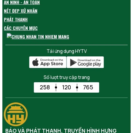
AN NINH - AN TOÀN
NÉT ĐẸP XỨ NHÃN
PHÁT THANH
CÁC CHUYÊN MỤC
Tải ứng dụng HYTV
Số lượt truy cập trang
258
120
765
BÁO VÀ PHÁT THANH, TRUYỀN HÌNH HƯNG