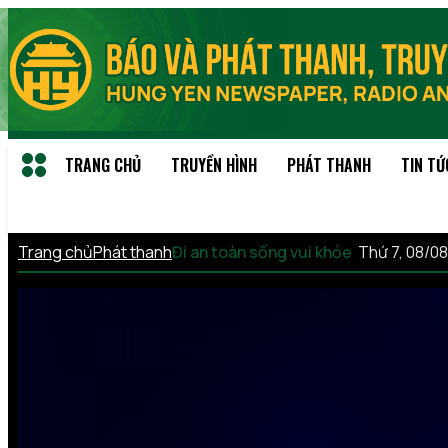
TRANG CHỦ
TRUYỀN HÌNH
PHÁT THANH
TIN TỨ
Trang chủ
Phát thanh
Đi an toàn sống vui khỏe
Thứ 7, 08/0