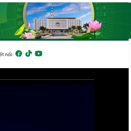
ết nối: