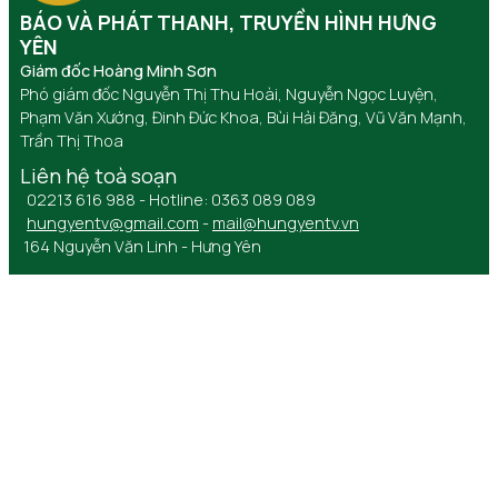
BÁO VÀ PHÁT THANH, TRUYỀN HÌNH HƯNG
YÊN
Giám đốc Hoàng Minh Sơn
Phó giám đốc Nguyễn Thị Thu Hoài, Nguyễn Ngọc Luyện,
Phạm Văn Xướng, Đinh Đức Khoa, Bùi Hải Đăng, Vũ Văn Mạnh,
Trần Thị Thoa
Liên hệ toà soạn
02213 616 988 - Hotline: 0363 089 089
hungyentv@gmail.com
-
mail@hungyentv.vn
164 Nguyễn Văn Linh - Hưng Yên