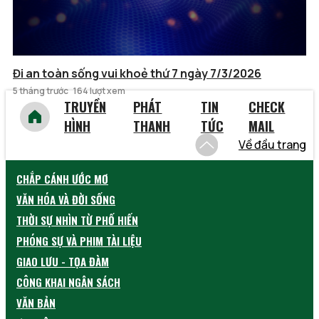
Đi an toàn sống vui khoẻ thứ 7 ngày 7/3/2026
5 tháng trước
164 lượt xem
TRUYỀN
PHÁT
TIN
CHECK
HÌNH
THANH
TỨC
MAIL
Về đầu trang
CHẮP CÁNH ƯỚC MƠ
VĂN HÓA VÀ ĐỜI SỐNG
THỜI SỰ NHÌN TỪ PHỐ HIẾN
PHÓNG SỰ VÀ PHIM TÀI LIỆU
GIAO LƯU - TỌA ĐÀM
CÔNG KHAI NGÂN SÁCH
VĂN BẢN