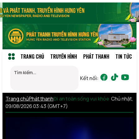
TRANG CHỦ
TRUYỀN HÌNH
PHÁT THANH
TIN TỨC
Kết nối:
Trang chủ
Phát thanh
Đi an toàn sống vui khỏe
Chủ nhật,
09/08/2026 03:43 (GMT+7)