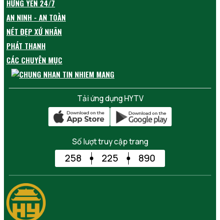
HƯNG YÊN 24/7
AN NINH - AN TOÀN
NÉT ĐẸP XỨ NHÃN
PHÁT THANH
CÁC CHUYÊN MỤC
Tải ứng dụng HYTV
Số lượt truy cập trang
258
225
890